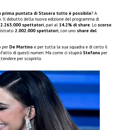
a prima puntata di Stasera tutto è possibile
? A
o
. Il debutto della nuova edizione del programma di
o
2.263.000 spettatori
, pari al
14.2% di share
. Lo
scorso
gistrato
2.002.000 spettatori
, con uno
share del
o per
De Martino
e per tutta la sua squadra e di certo il
sfatto di questi numeri. Ma come ci stupirà
Stefano
per
tendere per scoprirlo.