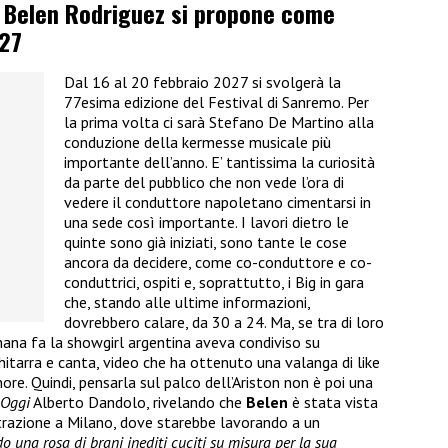
, Belen Rodriguez si propone come
27
Dal 16 al 20 febbraio 2027 si svolgerà la
77esima edizione del Festival di Sanremo. Per
la prima volta ci sarà Stefano De Martino alla
conduzione della kermesse musicale più
importante dell’anno. E’ tantissima la curiosità
da parte del pubblico che non vede l’ora di
vedere il conduttore napoletano cimentarsi in
una sede così importante. I lavori dietro le
quinte sono già iniziati, sono tante le cose
ancora da decidere, come co-conduttore e co-
conduttrici, ospiti e, soprattutto, i Big in gara
che, stando alle ultime informazioni,
dovrebbero calare, da 30 a 24. Ma, se tra di loro
ana fa la showgirl argentina aveva condiviso su
itarra e canta, video che ha ottenuto una valanga di like
ore. Quindi, pensarla sul palco dell’Ariston non è poi una
Oggi
Alberto Dandolo, rivelando che
Belen
è stata vista
istrazione a Milano, dove starebbe lavorando a un
o una rosa di brani inediti cuciti su misura per la sua