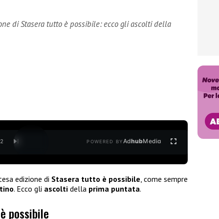
ne di Stasera tutto è possibile: ecco gli ascolti della
Ad
hub
Media
/
2
POWERED BY
ttesa edizione di
Stasera tutto è possibile
, come sempre
tino
. Ecco gli
ascolti
della
prima puntata
.
 è possibile