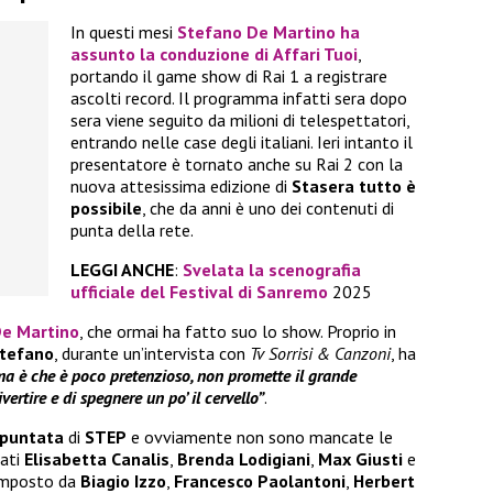
In questi mesi
Stefano De Martino
ha
assunto la conduzione di
Affari Tuoi
,
portando il game show di Rai 1 a registrare
ascolti record. Il programma infatti sera dopo
sera viene seguito da milioni di telespettatori,
entrando nelle case degli italiani. Ieri intanto il
presentatore è tornato anche su Rai 2 con la
nuova attesissima edizione di
Stasera tutto è
possibile
, che da anni è uno dei contenuti di
punta della rete.
LEGGI ANCHE
:
Svelata la scenografia
ufficiale del Festival di Sanremo
2025
e Martino
, che ormai ha fatto suo lo show. Proprio in
tefano
, durante un’intervista con
Tv Sorrisi & Canzoni
, ha
ma è che è poco pretenzioso, non promette il grande
rtire e di spegnere un po’ il cervello”
.
 puntata
di
STEP
e ovviamente non sono mancate le
tati
Elisabetta Canalis
,
Brenda Lodigiani
,
Max Giusti
e
composto da
Biagio Izzo
,
Francesco Paolantoni
,
Herbert