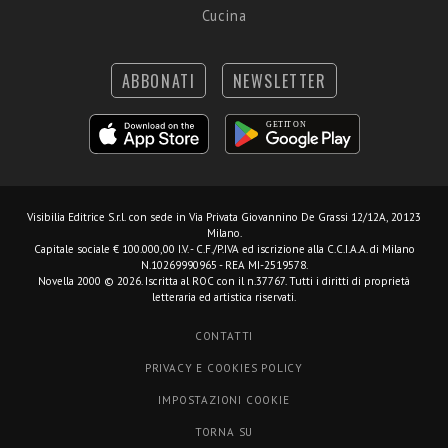
Cucina
ABBONATI
NEWSLETTER
Visibilia Editrice S.r.l.
con sede in Via Privata Giovannino De Grassi 12/12A, 20123
Milano.
Capitale sociale € 100.000,00 I.V. - C.F./P.IVA ed iscrizione alla C.C.I.A.A. di Milano
N.10269990965 - REA MI-2519578.
Novella 2000 © 2026. Iscritta al ROC con il n.37767. Tutti i diritti di proprietà
letteraria ed artistica riservati.
CONTATTI
PRIVACY E COOKIES POLICY
IMPOSTAZIONI COOKIE
TORNA SU