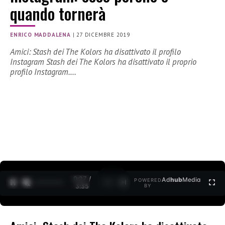
quando tornerà
ENRICO MADDALENA
|
27 DICEMBRE 2019
Amici: Stash dei The Kolors ha disattivato il profilo
Instagram Stash dei The Kolors ha disattivato il proprio
profilo Instagram.…
0:27 /
Ad
hub
Media
POWERED
1
/
2
3:35
BY