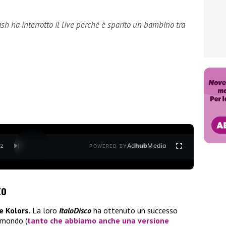
ash ha interrotto il live perché è sparito un bambino tra
Ad
hub
Media
/
2
POWERED BY
to
e Kolors.
La loro
ItaloDisco
ha ottenuto un successo
l mondo (
tanto che abbiamo anche una versione