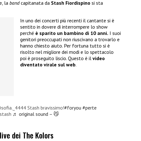
e, la
band
capitanata da
Stash Fiordispino
si sta
In uno dei concerti più recenti il cantante si è
sentito in dovere di interrompere lo show
perché
è sparito un bambino di 10 anni.
I suoi
genitori preoccupati non riuscivano a trovarlo e
hanno chiesto aiuto. Per fortuna tutto si è
risolto nel migliore dei modi e lo spettacolo
poi è proseguito liscio. Questo è il
video
diventato virale sul web
.
sofia._4444 Stash bravissimo!
#foryou
#perte
stash
♬ original sound – 😼
live dei The Kolors