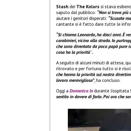
Stash
dei
The Kolors
si stava esiben
saputo dal pubblico:
“Non si trova più
aiutare i genitori disperati:
“Scusate ma 
cantante si è fatto dare tutte le info
“Si chiama Leonardo, ha dieci anni. È vest
carabinieri, vicino alla strada. Io purtr
che sono diventato da poco papà pure io
cosa ha la priorità
“
.
A seguito di alcuni minuti di attesa, 
ritrovato e per fortuna tutto si è riso
che hanno la priorità sul nostro diverti
lavoro meraviglioso”
, ha concluso.
Oggi a
Domenica In
durante l’ospitata
sentito in dovere di farlo. Poi ora che s