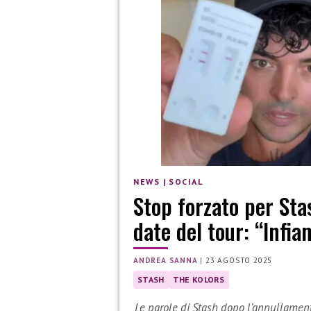
NEWS
|
SOCIAL
Stop forzato per Sta
date del tour: “Infi
ANDREA SANNA
|
23 AGOSTO 2025
STASH
THE KOLORS
Le parole di Stash dopo l’annullament