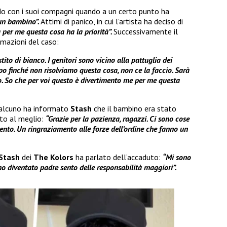
do con i suoi compagni quando a un certo punto ha
 un bambino”.
Attimi di panico, in cui l’artista ha deciso di
per me questa cosa ha la priorità”.
Successivamente il
rmazioni del caso:
ito di bianco. I genitori sono vicino alla pattuglia dei
oppo finché non risolviamo questa cosa, non ce la faccio. Sarà
. So che per voi questo è divertimento me per me questa
qualcuno ha informato
Stash
che il bambino era stato
lto al meglio:
“Grazie per la pazienza, ragazzi. Ci sono cose
mento. Un ringraziamento alle forze dell’ordine che fanno un
Stash
dei
The Kolors
ha parlato dell’accaduto:
“Mi sono
ono diventato padre sento delle responsabilità maggiori”.