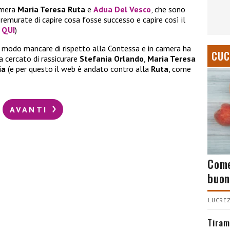
amera
Maria Teresa Ruta
e
Adua Del Vesco
, che sono
remurate di capire cosa fosse successo e capire così il
 QUI
)
n modo mancare di rispetto alla Contessa e in camera ha
CUC
 cercato di rassicurare
Stefania Orlando
,
Maria Teresa
ia
(e per questo il web è andato contro alla
Ruta
, come
AVANTI
Come
buon
LUCREZ
Tiram