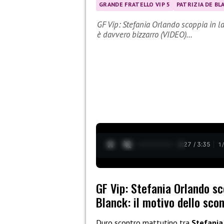
GRANDE FRATELLO VIP 5
PATRIZIA DE BL
GF Vip: Stefania Orlando scoppia in la
è davvero bizzarro (VIDEO)…
0:28 / 3:35
1
GF Vip: Stefania Orlando sc
Blanck: il motivo dello sco
Duro scontro mattutino tra
Stefania