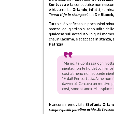
Contessa
e la conduttrice non riesco
è bizzarro. La
Orlando
, infatti, sembr
Teresa ti fa lo shampoo”.
La
De Blanck,
Tutto si è verificato in pochissimi minu
pranzo, dal giardino si sono udite delle
qualcosa sull’accaduto. In quel momen
che, in
lacrime
, è scappata in stanza,
Patrizia
:
“Ma no, la Contessa ogni volt
niente, non le ho detto niente
così almeno non succede nient
“E dai! Per cortesia. A me non
davvero?
Cercava un motivo p
così, sono stanca
. Mi dispiace
E ancora irremovibile
Stefania Orla
sempre quella parolina acida. Se l’avess