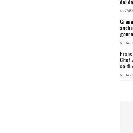
del d
LUCREZ
Grana
anche
gour
REDAZI
Franc
Chef 
sa di
REDAZI