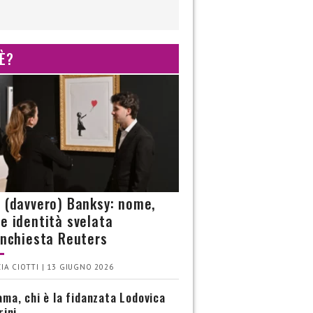
 È?
è (davvero) Banksy: nome,
 e identità svelata
’inchiesta Reuters
IA CIOTTI | 13 GIUGNO 2026
ma, chi è la fidanzata Lodovica
rini