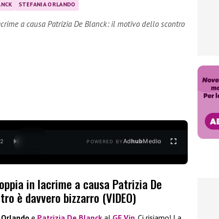
ANCK
STEFANIA ORLANDO
crime a causa Patrizia De Blanck: il motivo dello scontro
Ad
hub
Media
/
2
POWERED BY
oppia in lacrime a causa Patrizia De
ntro è davvero bizzarro (VIDEO)
 Orlando
e
Patrizia De Blanck
al
GF Vip
. Ci risiamo! La