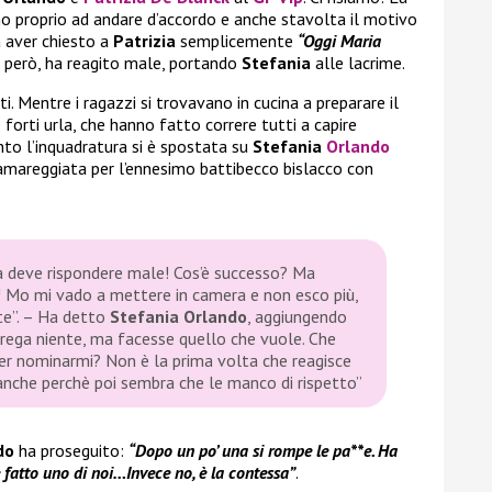
no proprio ad andare d’accordo e anche stavolta il motivo
a aver chiesto a
Patrizia
semplicemente
“Oggi Maria
però, ha reagito male, portando
Stefania
alle lacrime.
ti. Mentre i ragazzi si trovavano in cucina a preparare il
 forti urla, che hanno fatto correre tutti a capire
to l’inquadratura si è spostata su
Stefania
Orlando
 amareggiata per l’ennesimo battibecco bislacco con
a deve rispondere male! Cos’è successo? Ma
! Mo mi vado a mettere in camera e non esco più,
e”.
– Ha detto
Stefania Orlando
, aggiungendo
 frega niente, ma facesse quello che vuole. Che
er nominarmi? Non è la prima volta che reagisce
 anche perchè poi sembra che le manco di rispetto”
ndo
ha proseguito:
“Dopo un po’ una si rompe le pa**e. Ha
e fatto uno di noi…Invece no, è la contessa”
.