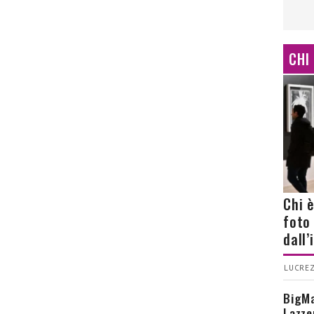
CHI
Chi 
foto
dall
LUCREZ
BigMa
Lazze