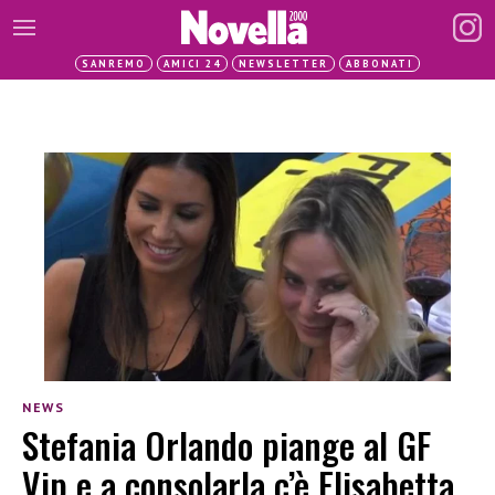
SANREMO
AMICI 24
NEWSLETTER
ABBONATI
NEWS
Stefania Orlando piange al GF
Vip e a consolarla c’è Elisabetta