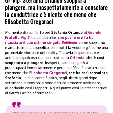
GF Vip: Stefania Orlando scoppia a
piangere, ma inaspettatamente a consolare
la conduttrice c’è niente che meno che
Elisabetta Gregoraci
Momento di sconforto per
Stefania Orlando
al
Grande
Fratello Vip 5
. La conduttrice,
che poche ore fa ha
rilasciato il suo ultimo singolo
Babilonia
, come sappiamo
è amatissima dal pubblico, e in molti la vedono già come una
potenziale vincitrice del reality. Tuttavia in queste ore è
accaduto qualcosa che ha intristito la
Orlando
, che è così
scoppiata a piangere
. Inaspettatamente però a
preoccuparsi immediatamente per la gieffina è stata niente
che meno che
Elisabetta Gregoraci
, che ha così consolato
Stefania
. Le due, come è noto, negli ultimi giorni dopo
settimane di tensioni si sono particolarmente avvicinate,
allacciando così i rapporti. A quel punto così la presentatrice
di
Battiti Live
ha affermato:
“Non devi piangere, tu sei fondamentale qua dentro”.