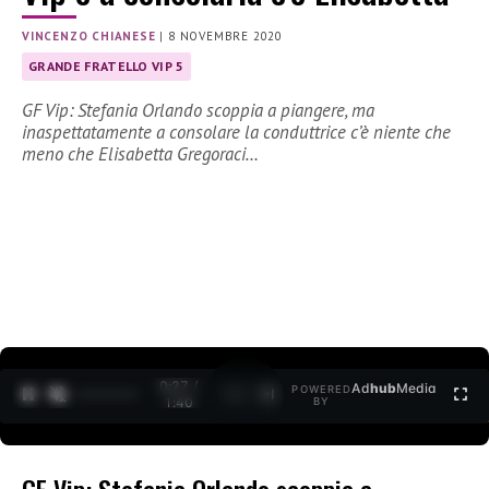
VINCENZO CHIANESE
|
8 NOVEMBRE 2020
GRANDE FRATELLO VIP 5
GF Vip: Stefania Orlando scoppia a piangere, ma
inaspettatamente a consolare la conduttrice c’è niente che
meno che Elisabetta Gregoraci…
0:27 /
Ad
hub
Media
POWERED
1
/
2
1:40
BY