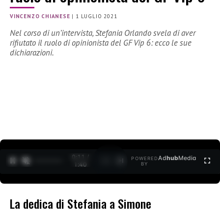
VINCENZO CHIANESE
|
1 LUGLIO 2021
Nel corso di un’intervista, Stefania Orlando svela di aver
rifiutato il ruolo di opinionista del GF Vip 6: ecco le sue
dichiarazioni.
0:12 /
Ad
hub
Media
POWERED
1
/
2
1:40
BY
La dedica di Stefania a Simone