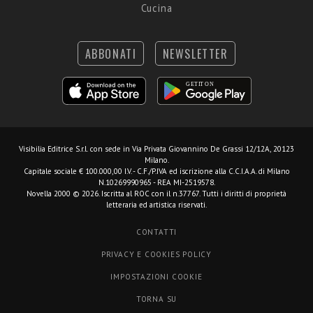
Cucina
ABBONATI
NEWSLETTER
Visibilia Editrice S.r.l.
con sede in Via Privata Giovannino De Grassi 12/12A, 20123
Milano.
Capitale sociale € 100.000,00 I.V. - C.F./P.IVA ed iscrizione alla C.C.I.A.A. di Milano
N.10269990965 - REA MI-2519578.
Novella 2000 © 2026. Iscritta al ROC con il n.37767. Tutti i diritti di proprietà
letteraria ed artistica riservati.
CONTATTI
PRIVACY E COOKIES POLICY
IMPOSTAZIONI COOKIE
TORNA SU