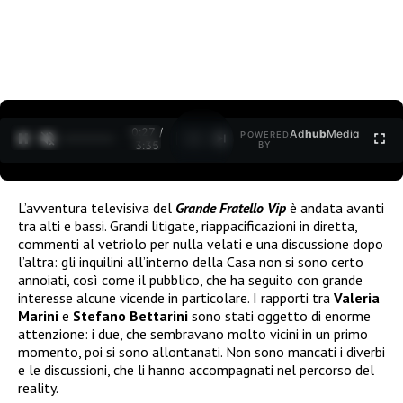
0:28 /
Ad
hub
Media
POWERED
1
/
2
3:35
BY
L’avventura televisiva del
Grande Fratello Vip
è andata avanti
tra alti e bassi. Grandi litigate, riappacificazioni in diretta,
commenti al vetriolo per nulla velati e una discussione dopo
l’altra: gli inquilini all’interno della Casa non si sono certo
annoiati, così come il pubblico, che ha seguito con grande
interesse alcune vicende in particolare. I rapporti tra
Valeria
Marini
e
Stefano Bettarini
sono stati oggetto di enorme
attenzione: i due, che sembravano molto vicini in un primo
momento, poi si sono allontanati. Non sono mancati i diverbi
e le discussioni, che li hanno accompagnati nel percorso del
reality.