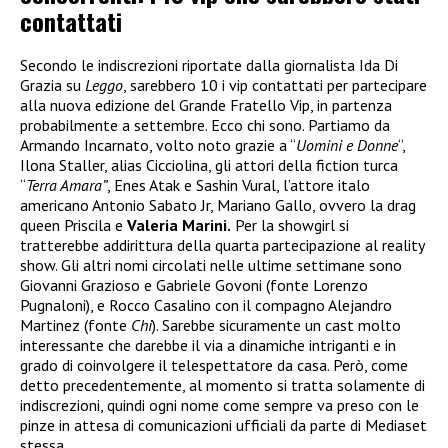
contattati
Secondo le indiscrezioni riportate dalla giornalista Ida Di
Grazia su
Leggo
, sarebbero 10 i vip contattati per partecipare
alla nuova edizione del Grande Fratello Vip, in partenza
probabilmente a settembre. Ecco chi sono. Partiamo da
Armando Incarnato, volto noto grazie a “
Uomini e Donne
“,
Ilona Staller, alias Cicciolina, gli attori della fiction turca
“
Terra Amara”
, Enes Atak e Sashin Vural, l’attore italo
americano Antonio Sabato Jr, Mariano Gallo, ovvero la drag
queen Priscila e
Valeria Marini.
Per la showgirl si
tratterebbe addirittura della quarta partecipazione al reality
show. Gli altri nomi circolati nelle ultime settimane sono
Giovanni Grazioso e Gabriele Govoni (fonte Lorenzo
Pugnaloni), e Rocco Casalino con il compagno Alejandro
Martinez (fonte
Chi
). Sarebbe sicuramente un cast molto
interessante che darebbe il via a dinamiche intriganti e in
grado di coinvolgere il telespettatore da casa. Però, come
detto precedentemente, al momento si tratta solamente di
indiscrezioni, quindi ogni nome come sempre va preso con le
pinze in attesa di comunicazioni ufficiali da parte di Mediaset
stessa.