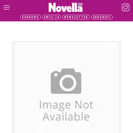
SANREMO
AMICI 24
NEWSLETTER
ABBONATI