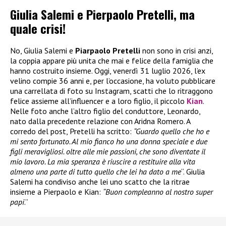
Giulia Salemi e Pierpaolo Pretelli, ma
quale crisi!
No, Giulia Salemi e
Piarpaolo Pretelli
non sono in crisi anzi,
la coppia appare più unita che mai e felice della famiglia che
hanno costruito insieme. Oggi, venerdì 31 luglio 2026, l’ex
velino compie 36 anni e, per l’occasione, ha voluto pubblicare
una carrellata di foto su Instagram, scatti che lo ritraggono
felice assieme all’influencer e a loro figlio, il piccolo
Kian
.
Nelle foto anche l’altro figlio del conduttore, Leonardo,
nato dalla precedente relazione con Aridna Romero. A
corredo del post, Pretelli ha scritto:
“Guardo quello che ho e
mi sento fortunato. Al mio fianco ho una donna speciale e due
figli meravigliosi. oltre alle mie passioni, che sono diventate il
mio lavoro. La mia speranza è riuscire a restituire alla vita
almeno una parte di tutto quello che lei ha dato a me
“. Giulia
Salemi ha condiviso anche lei uno scatto che la ritrae
insieme a Pierpaolo e Kian:
“Buon compleanno al nostro super
papi
.”