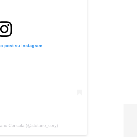
to post su Instagram
fano Cericola (@stefano_cery)