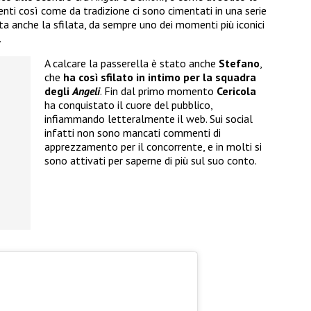
enti così come da tradizione ci sono cimentati in una serie
a anche la sfilata, da sempre uno dei momenti più iconici
.
A calcare la passerella è stato anche
Stefano
,
che
ha così sfilato in intimo per la squadra
degli
Angeli
. Fin dal primo momento
Cericola
ha conquistato il cuore del pubblico,
infiammando letteralmente il web. Sui social
infatti non sono mancati commenti di
apprezzamento per il concorrente, e in molti si
sono attivati per saperne di più sul suo conto.