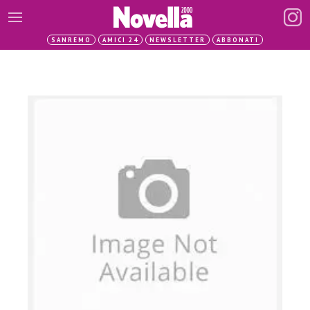
SANREMO
AMICI 24
NEWSLETTER
ABBONATI