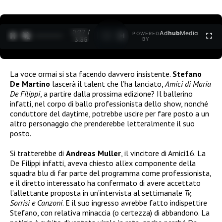
0:27 /
Ad
hub
Media
POWERED
1
/
2
3:35
BY
La voce ormai si sta facendo davvero insistente.
Stefano
De Martino
lascerà il talent che l’ha lanciato,
Amici di Maria
De Filippi
, a partire dalla prossima edizione? Il ballerino
infatti, nel corpo di ballo professionista dello show, nonché
conduttore del daytime, potrebbe uscire per fare posto a un
altro personaggio che prenderebbe letteralmente il suo
posto.
Si tratterebbe di
Andreas Muller
, il vincitore di Amici16. La
De Filippi infatti, aveva chiesto all’ex componente della
squadra blu di far parte del programma come professionista,
e il diretto interessato ha confermato di avere accettato
l’allettante proposta in un’intervista al settimanale
Tv,
Sorrisi e Canzoni
. E il suo ingresso avrebbe fatto indispettire
Stefano, con relativa minaccia (o certezza) di abbandono. La