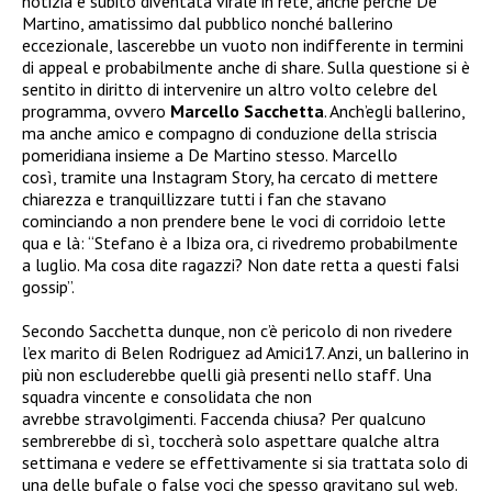
notizia è subito diventata virale in rete, anche perché De
Martino, amatissimo dal pubblico nonché ballerino
eccezionale, lascerebbe un vuoto non indifferente in termini
di appeal e probabilmente anche di share. Sulla questione si è
sentito in diritto di intervenire un altro volto celebre del
programma, ovvero
Marcello Sacchetta
. Anch’egli ballerino,
ma anche amico e compagno di conduzione della striscia
pomeridiana insieme a De Martino stesso. Marcello
così, tramite una Instagram Story, ha cercato di mettere
chiarezza e tranquillizzare tutti i fan che stavano
cominciando a non prendere bene le voci di corridoio lette
qua e là: “Stefano è a Ibiza ora, ci rivedremo probabilmente
a luglio. Ma cosa dite ragazzi? Non date retta a questi falsi
gossip”.
Secondo Sacchetta dunque, non c’è pericolo di non rivedere
l’ex marito di Belen Rodriguez ad Amici17. Anzi, un ballerino in
più non escluderebbe quelli già presenti nello staff. Una
squadra vincente e consolidata che non
avrebbe stravolgimenti. Faccenda chiusa? Per qualcuno
sembrerebbe di sì, toccherà solo aspettare qualche altra
settimana e vedere se effettivamente si sia trattata solo di
una delle bufale o false voci che spesso gravitano sul web.