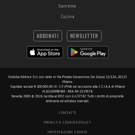
Sanremo
Cucina
ABBONATI
NEWSLETTER
Visibilia Editrice S.r.l.
con sede in Via Privata Giovannino De Grassi 12/12A, 20123
Milano.
Capitale sociale € 100.000,00 I.V. - C.F./P.IVA ed iscrizione alla C.C.I.A.A. di Milano
N.10269990965 - REA MI-2519578.
Novella 2000 © 2026. Iscritta al ROC con il n.37767. Tutti i diritti di proprietà
letteraria ed artistica riservati.
CONTATTI
PRIVACY E COOKIES POLICY
IMPOSTAZIONI COOKIE