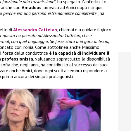
ra funzionale alla trasmissione
“, ha spiegato Zanforlin. Lo
o anche con
Amadeus
, arrivato ad Amici dopo i cinque
o perché era una persona estremamente competente
“, ha
uello di
Alessandro Cattelan
, chiamato a guidare il gioco
er questo ha pensato ad Alessandro Cattelan, che è
ormat, con quel linguaggio. Se fosse stata una gara di liscio,
ccontato con ironia. Come sottolinea anche Massimo
di forza della conduttrice
è la capacità di individuare il
 professionista
, valutando soprattutto la disponibilità
sofia che, negli anni, ha contribuito al successo dei suoi
zare anche Amici, dove ogni scelta sembra rispondere a
o prima ancora dei singoli protagonisti.