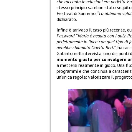
che racconta le relazioni era perfetta. E
stesso principio sarebbe stato seguit
Festival di Sanremo. “
Lo abbiamo volut
dichiarato.
Infine è arrivato il caso più recente, q
Password
. “
Maria è negata con i quiz. P
perfettamente in linea con quel tipo di f
avrebbe chiamato Orietta Berti
“, ha ra
Galanto nell’intervista, uno dei punti 
momento giusto per coinvolgere un
a mettersi realmente in gioco. Una filo
programmi e che continua a caratteriz
un’unica regola: valorizzare il progett