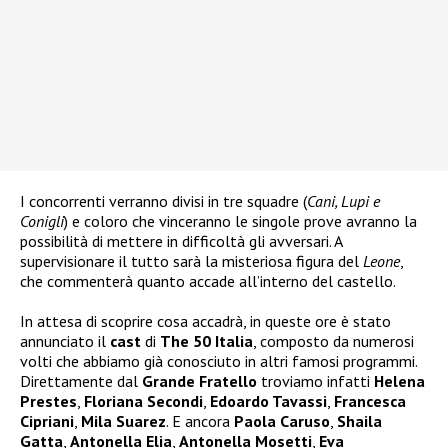
I concorrenti verranno divisi in tre squadre (
Cani, Lupi e
Conigli
) e coloro che vinceranno le singole prove avranno la
possibilità di mettere in difficoltà gli avversari. A
supervisionare il tutto sarà la misteriosa figura del
Leone
,
che commenterà quanto accade all’interno del castello.
In attesa di scoprire cosa accadrà, in queste ore è stato
annunciato il
cast
di
The 50 Italia
, composto da numerosi
volti che abbiamo già conosciuto in altri famosi programmi.
Direttamente dal
Grande Fratello
troviamo infatti
Helena
Prestes
,
Floriana Secondi
,
Edoardo Tavassi
,
Francesca
Cipriani
,
Mila Suarez
. E ancora
Paola Caruso
,
Shaila
Gatta
,
Antonella Elia
,
Antonella Mosetti
,
Eva