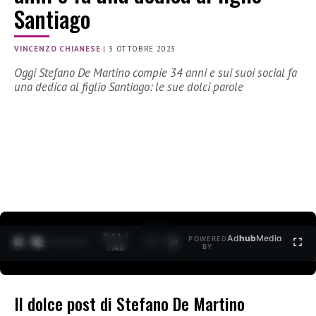
Santiago
VINCENZO CHIANESE
|
3 OTTOBRE 2023
Oggi Stefano De Martino compie 34 anni e sui suoi social fa
una dedica al figlio Santiago: le sue dolci parole
0:12 /
Ad
hub
Media
POWERED
1
/
2
1:40
BY
Il dolce post di Stefano De Martino