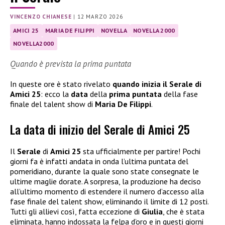
VINCENZO CHIANESE
|
12 MARZO 2026
AMICI 25
MARIA DE FILIPPI
NOVELLA
NOVELLA 2000
NOVELLA2000
Quando è prevista la prima puntata
In queste ore è stato rivelato
quando inizia il Serale di
Amici 25
: ecco la
data
della
prima puntata
della fase
finale del talent show di
Maria De Filippi
.
La data di inizio del Serale di Amici 25
Il
Serale
di
Amici 25
sta ufficialmente per partire! Pochi
giorni fa è infatti andata in onda l’ultima puntata del
pomeridiano, durante la quale sono state consegnate le
ultime maglie dorate. A sorpresa, la produzione ha deciso
all’ultimo momento di estendere il numero d’accesso alla
fase finale del talent show, eliminando il limite di 12 posti.
Tutti gli allievi così, fatta eccezione di
Giulia
, che è stata
eliminata, hanno indossata la felpa d’oro e in questi giorni