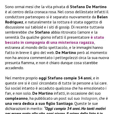
Sono ormai mesi che la vita privata di
Stefano De Martino
è al centro della cronaca rosa. Nel corso dell’estate infatti il
conduttore partenopeo si è separato nuovamente da
Belen
Rodriguez
, e naturalmente la rottura è stata oggetto di
discussione sui tabloid e i siti di gossip. Di recente tuttavia
sembrerebbe che
Stefano
abbia ritrovato l’amore e la
serenità. Da qualche giorno infatti il presentatore
è stato
beccato in compagnia di una misteriosa ragazza
,
estranea al mondo dello spettacolo, e le immagini hanno
fatto in breve il giro del web.
De Martino
però al momento
non ha ancora commentato i pettegolezzi circa la sua nuova
presunta fiamma, e non è chiaro dunque cosa starebbe
accadendo.
Nel mentre proprio
oggi Stefano compie 34 anni
, e in
queste ore si è così circondato di tutte le persone a lui care.
Sui social intanto è accaduto qualcosa che ha emozionato i
fan, e non solo.
De Martino
infatti, in occasione del suo
compleanno
, ha pubblicato un post sul suo
Instagram
, che è
una vera dedica a suo figlio Santiago
. Queste le sue
dichiarazioni in merito:
“Oggi compio 34 anni. Ho tanti motivi
per essere grato alla vita, ogni giorno. Il primo della lista è in