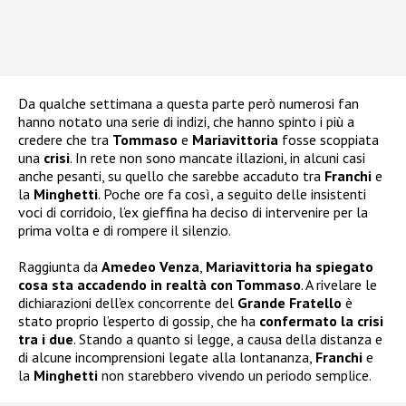
Da qualche settimana a questa parte però numerosi fan
hanno notato una serie di indizi, che hanno spinto i più a
credere che tra
Tommaso
e
Mariavittoria
fosse scoppiata
una
crisi
. In rete non sono mancate illazioni, in alcuni casi
anche pesanti, su quello che sarebbe accaduto tra
Franchi
e
la
Minghetti
. Poche ore fa così, a seguito delle insistenti
voci di corridoio, l’ex gieffina ha deciso di intervenire per la
prima volta e di rompere il silenzio.
Raggiunta da
Amedeo Venza
,
Mariavittoria ha spiegato
cosa sta accadendo in realtà con Tommaso
. A rivelare le
dichiarazioni dell’ex concorrente del
Grande Fratello
è
stato proprio l’esperto di gossip, che ha
confermato la crisi
tra i due
. Stando a quanto si legge, a causa della distanza e
di alcune incomprensioni legate alla lontananza,
Franchi
e
la
Minghetti
non starebbero vivendo un periodo semplice.