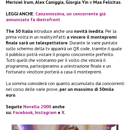
Merisiel Irum, Alex Caniggia, Giorgia Yin
e
Max Felicitas
.
LEGGI ANCHE
:
Canzonissima, un concorrente già
annunciato fa dietrofront
The 50 Italia
introduce anche una
novità inedita
. Per la
prima volta in un reality infatti
a vincere il montepremi
finale sarà un telespettatore
. Durante le varie puntate
sullo schermo della tv apparirà un QR code, tramite il quale
il pubblico potrà votare il proprio concorrente preferito.
Tutti quelli che voteranno per il volto che vincerà il
programma, parteciperanno a un’estrazione finale e un
fortunato vincitore porterà a casa il montepremi.
La somma coinciderà con quanto accumulato dai concorrenti
nel corso delle varie prove,
per un massimo di 50mila
euro
.
Seguite
Novella 2000
anche
su:
Facebook
,
Instagram
e
X
.