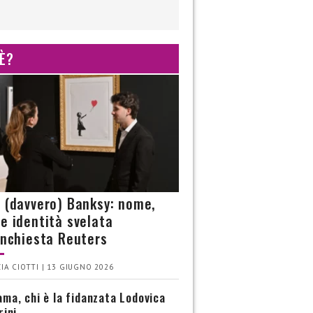
 È?
è (davvero) Banksy: nome,
 e identità svelata
’inchiesta Reuters
IA CIOTTI | 13 GIUGNO 2026
ma, chi è la fidanzata Lodovica
rini