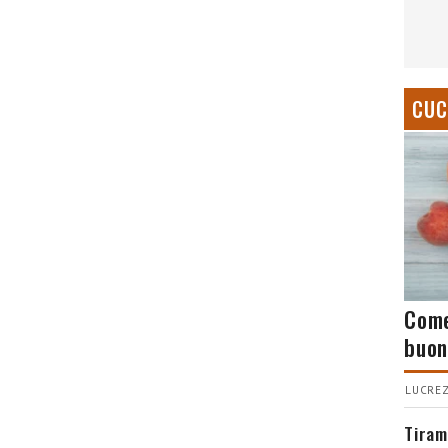
CUC
Come
buon
LUCREZ
Tiram