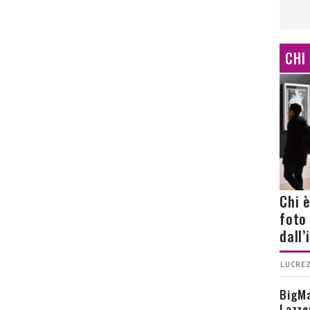
CHI
Chi 
foto
dall
LUCREZ
BigMa
Lazze