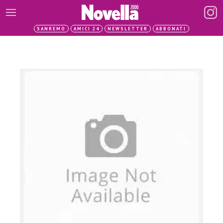
SANREMO
AMICI 24
NEWSLETTER
ABBONATI