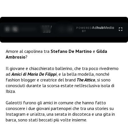
0:28 /
Ad
hub
Media
POWERED
1
/
2
3:35
BY
Amore al capolinea tra
Stefano D
e Martino
e
Gilda
Ambrosio
?
Il giovane e chiacchierato ballerino, che tra poco rivedremo
ad
Amici di Maria De Filippi
, e la bella modella, nonché
fashion blogger e creatrice del brand
The Attico
, si sono
conosciuti durante la scorsa estate nell’esclusiva isola di
Ibiza.
Galeotti furono gli amici in comune che hanno fatto
conoscere i due giovani partenopei che tra una stories su
Instagram e un’altra, una serata in discoteca e una gita in
barca, sono stati beccati più volte insieme.