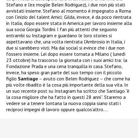
Stefano e l’ex moglie Belen Rodriguez), i due non più stati
avvistati insieme. Stefano al momento è impegnato a Roma
con l’inizio del talent Amici; Gilda, invece, è da poco rientrata
in Italia, dopo essere stata in America per lavoro insieme alla
sua socia Giorgia Tordini. I fan più attenti che seguono
entrambi su Instagram e guardano le loro stories si
aspettavano che, una volta rientrata l’Ambrosio in Italia, i
due si sarebbero visti. Ma dai social si evince che i due non
fossero insieme. Lei dopo essere tornata a Milano ( lunedì
23 ottobre) ha trascorso la giornata con i suoi amici tra: la
Fondazione Prada e una cena tranquilla in casa. Stefano,
invece, ha speso gran parte del suo tempo con il piccolo
figlio
Santiago
– avuto con Belen Rodriguez – che come ha
più volte ribadito è la cosa più importante della sua vita.
In
un suo recente post su Instagram ha scritto che Santiago “è
la cosa migliore che ha fatto in questi 28 anni”. Staremo a
vedere se a tenere lontana la nuova coppia siano stati i
reciproci impegni di lavoro oppure qualcos’
altro….