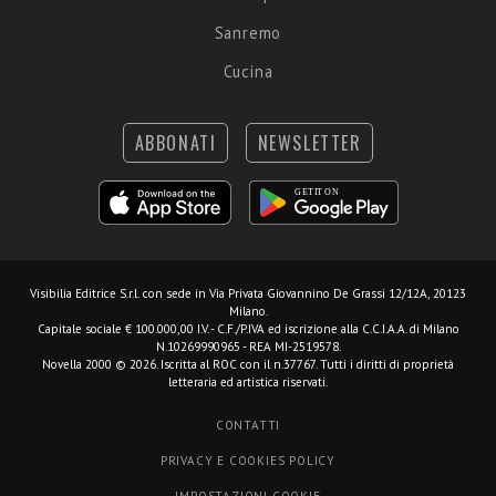
Sanremo
Cucina
ABBONATI
NEWSLETTER
Visibilia Editrice S.r.l.
con sede in Via Privata Giovannino De Grassi 12/12A, 20123
Milano.
Capitale sociale € 100.000,00 I.V. - C.F./P.IVA ed iscrizione alla C.C.I.A.A. di Milano
N.10269990965 - REA MI-2519578.
Novella 2000 © 2026. Iscritta al ROC con il n.37767. Tutti i diritti di proprietà
letteraria ed artistica riservati.
CONTATTI
PRIVACY E COOKIES POLICY