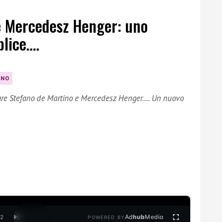
e Mercedesz Henger: uno
lice….
INO
trare Stefano de Martino e Mercedesz Henger.… Un nuovo
Ad
hub
Media
/
2
POWERED BY