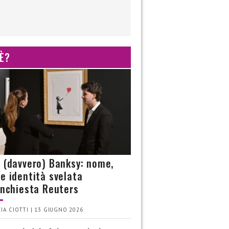
 È?
è (davvero) Banksy: nome,
 e identità svelata
’inchiesta Reuters
IA CIOTTI | 13 GIUGNO 2026