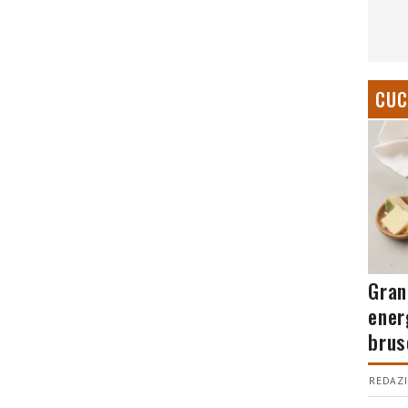
CUC
Gran
ener
brus
REDAZI