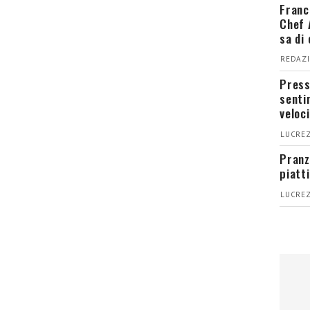
Franc
Chef 
sa di
REDAZI
Press
senti
veloci
LUCREZ
Pranz
piatt
LUCREZ