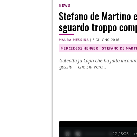
NEWS
Stefano de Martino 
sguardo troppo comp
MAURA MESSINA
|
6 GIUGNO 2016
MERCEDESZ HENGER
STEFANO DE MART
Galeotta fu Capri che ha fatto incon
gossip – che sia vero…
0:28 / 3:35
1