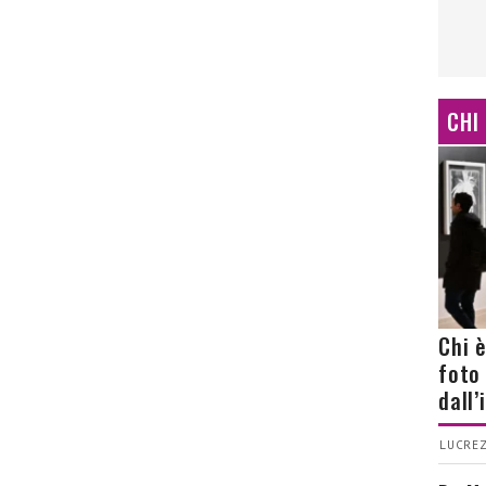
CHI
Chi 
foto
dall
LUCREZ