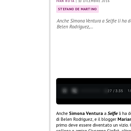
IVAN ROTA
|
10 DICEMBRE 2016
STEFANO DE MARTINO
Anche Simona Ventura a Selfie li ha defi
Belen Rodriguez,…
0:28 / 3:35
1
Anche
Simona Ventura
a
Selfie
li ha de
di Belen Rodriguez, e il blogger
Marian
primo deve essere diventato un vizio. G
collega e amico Giuseppe Giofrè, altre