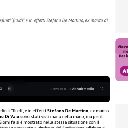
niti “fluidi”, e in effetti Stefano De Martino, ex marito di
Ad
hub
Media
/
2
POWERED BY
finiti “fluidi”, e in effetti
Stefano De Martino
, ex marito
o Di Vaio
sono stati visti mano nella mano, ma per il
iorni fa si è mostrato nella stessa situazione con il
ttanto prestante e vincitore dell’undicesima edizione di