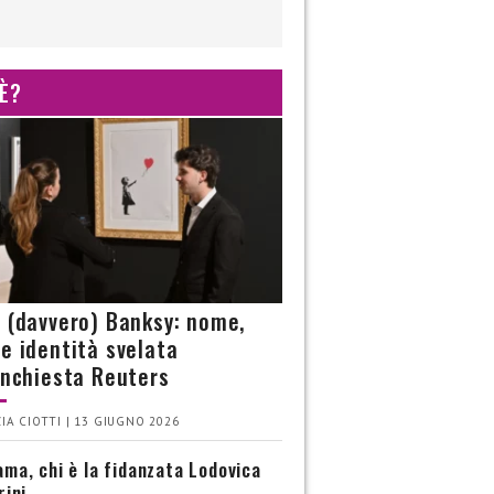
 È?
è (davvero) Banksy: nome,
 e identità svelata
’inchiesta Reuters
IA CIOTTI | 13 GIUGNO 2026
ma, chi è la fidanzata Lodovica
rini