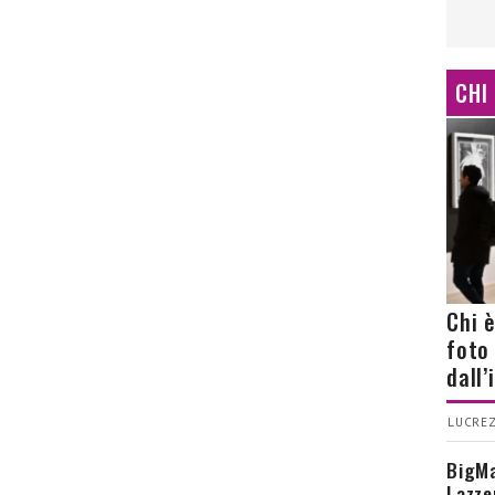
CHI
Chi 
foto
dall
LUCREZ
BigMa
Lazze