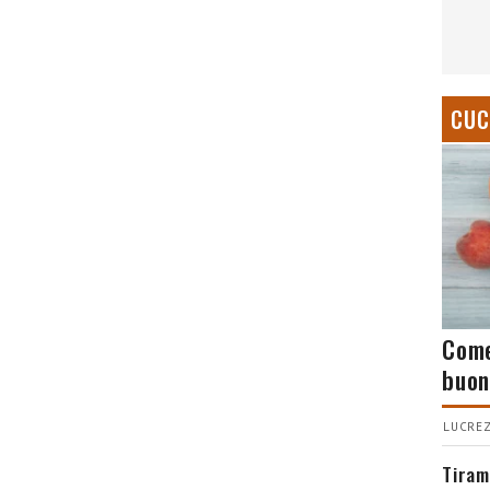
CUC
Come
buon
LUCREZ
Tiram