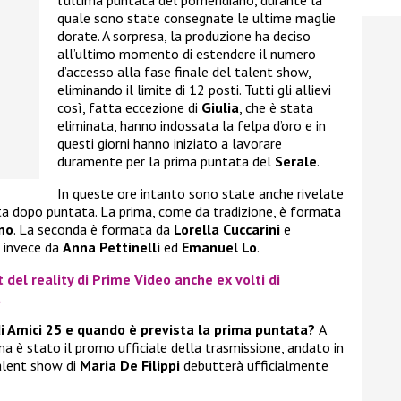
l’ultima puntata del pomeridiano, durante la
quale sono state consegnate le ultime maglie
dorate. A sorpresa, la produzione ha deciso
all’ultimo momento di estendere il numero
d’accesso alla fase finale del talent show,
eliminando il limite di 12 posti. Tutti gli allievi
così, fatta eccezione di
Giulia
, che è stata
eliminata, hanno indossata la felpa d’oro e in
questi giorni hanno iniziato a lavorare
duramente per la prima puntata del
Serale
.
In queste ore intanto sono state anche rivelate
ata dopo puntata. La prima, come da tradizione, è formata
no
. La seconda è formata da
Lorella Cuccarini
e
a invece da
Anna Pettinelli
ed
Emanuel Lo
.
t del reality di Prime Video anche ex volti di
a
di Amici 25 e quando è prevista la prima puntata?
A
 è stato il promo ufficiale della trasmissione, andato in
talent show di
Maria De Filippi
debutterà ufficialmente