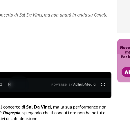
concerto di Sal Da Vinci, ma non andrà in onda su Canale
Ad
hub
Media
/
2
POWERED BY
l concerto di
Sal Da Vinci,
ma la sua performance non
 è
Dagospia
, spiegando che il conduttore non ha potuto
vi di tale decisione.