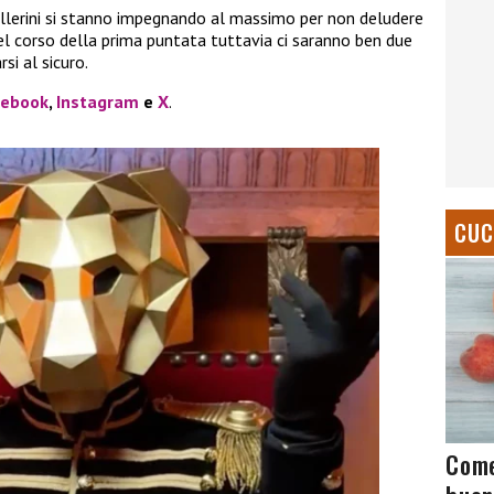
 ballerini si stanno impegnando al massimo per non deludere
nel corso della prima puntata tuttavia ci saranno ben due
si al sicuro.
cebook
,
Instagram
e
X
.
CUC
Come