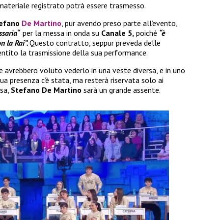
 materiale registrato potrà essere trasmesso.
efano
De Martino
, pur avendo preso parte all’evento,
ssaria
“
per la messa in onda su
Canale 5,
poiché
“è
n la Rai”.
Questo contratto, seppur preveda delle
tito la trasmissione della sua performance.
e avrebbero voluto vederlo in una veste diversa, e in uno
a presenza c’è stata, ma resterà riservata solo ai
asa,
Stefano De Martino
sarà un grande assente.