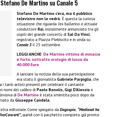
 Stefano De Martino su Canale 5
Stefano De Martino c’era, ma il pubblico
televisivo non lo vedrà.
È questa la curiosa
situazione che riguarda l’ex ballerino e attuale
conduttore
Rai
, inizialmente annunciato tra gli
ospiti del grande concerto di
Sal Da Vinci
,
registrato a Piazza Plebiscito e in onda su
Canale 5
il 25 settembre.
LEGGI ANCHE
:
De Martino vittima di minacce
e furto, sottratto orologio di lusso da
40.000 Euro
A lanciare la notizia della sua partecipazione
era stato il giornalista
Gabriele Parpiglia
, che
a i tanti artisti presenti per celebrare il cantante
on nomi del calibro di
Paolo Bonolis, Gigi D’Alessio
e
levisiva di
De Martino
è stata smentita poco dopo da
irmato da
Giuseppe Candela.
elta editoriale. Come spiegato da
Dagospia
,
“Mediaset ha
 VivoConcerti”
,
quindi con il pacchetto completo già pronto