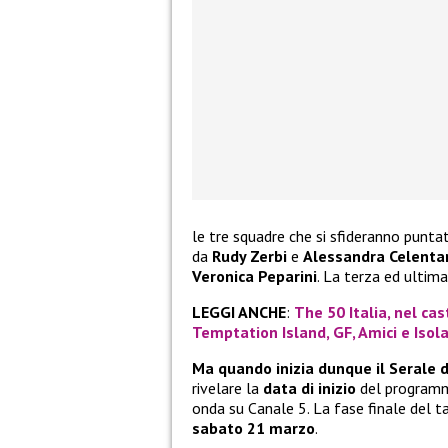
le tre squadre che si sfideranno punt
da
Rudy Zerbi
e
Alessandra Celenta
Veronica Peparini
. La terza ed ultim
LEGGI ANCHE
:
The 50 Italia, nel cas
Temptation Island, GF, Amici e Isol
Ma quando inizia dunque il Serale 
rivelare la
data di inizio
del programma
onda su Canale 5. La fase finale del 
sabato 21 marzo
.