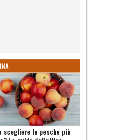
INA
 scegliere le pesche più