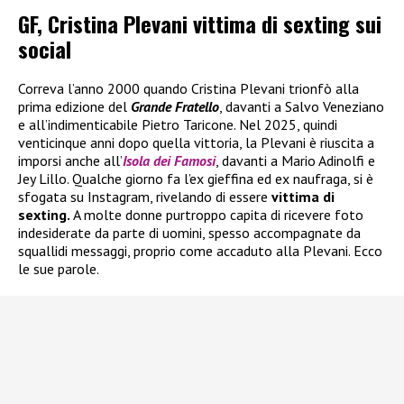
GF, Cristina Plevani vittima di sexting sui
social
Correva l’anno 2000 quando Cristina Plevani trionfò alla
prima edizione del
Grande Fratello
, davanti a Salvo Veneziano
e all’indimenticabile Pietro Taricone. Nel 2025, quindi
venticinque anni dopo quella vittoria, la Plevani è riuscita a
imporsi anche all’
Isola dei Famosi
, davanti a Mario Adinolfi e
Jey Lillo. Qualche giorno fa l’ex gieffina ed ex naufraga, si è
sfogata su Instagram, rivelando di essere
vittima di
sexting.
A molte donne purtroppo capita di ricevere foto
indesiderate da parte di uomini, spesso accompagnate da
squallidi messaggi, proprio come accaduto alla Plevani. Ecco
le sue parole.