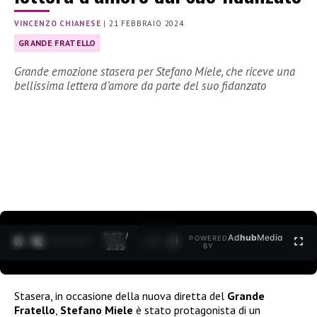
VINCENZO CHIANESE
|
21 FEBBRAIO 2024
GRANDE FRATELLO
Grande emozione stasera per Stefano Miele, che riceve una
bellissima lettera d’amore da parte del suo fidanzato
0:29 /
Ad
hub
Media
POWERED
1
/
2
3:35
BY
Stasera, in occasione della nuova diretta del
Grande
Fratello
,
Stefano Miele
è stato protagonista di un