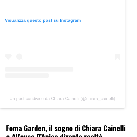
Visualizza questo post su Instagram
Un post condiviso da Chiara Cainelli (@chiara_cainelli)
Foma Garden, il sogno di Chiara Cainelli
e Alfonso D’Apice diventa realtà