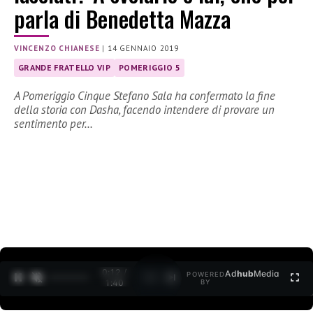
parla di Benedetta Mazza
VINCENZO CHIANESE
|
14 GENNAIO 2019
GRANDE FRATELLO VIP
POMERIGGIO 5
A Pomeriggio Cinque Stefano Sala ha confermato la fine
della storia con Dasha, facendo intendere di provare un
sentimento per…
0:12 /
Ad
hub
Media
POWERED
1
/
2
1:40
BY