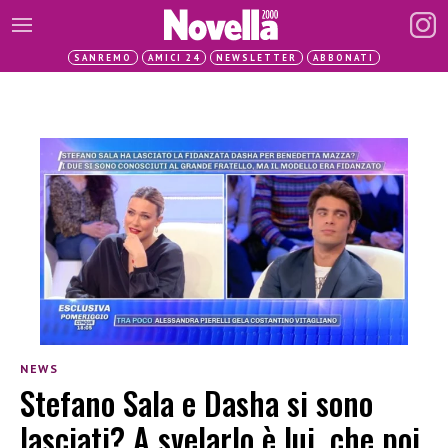
SANREMO
AMICI 24
NEWSLETTER
ABBONATI
NEWS
Stefano Sala e Dasha si sono
lasciati? A svelarlo è lui, che poi