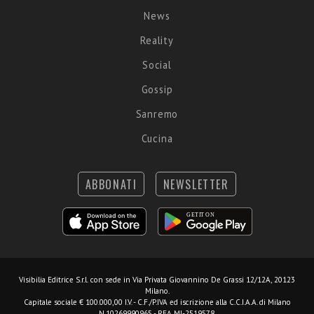
News
Reality
Social
Gossip
Sanremo
Cucina
ABBONATI
NEWSLETTER
Visibilia Editrice S.r.l.
con sede in Via Privata Giovannino De Grassi 12/12A, 20123
Milano.
Capitale sociale € 100.000,00 I.V. - C.F./P.IVA ed iscrizione alla C.C.I.A.A. di Milano
N.10269990965 - REA MI-2519578.