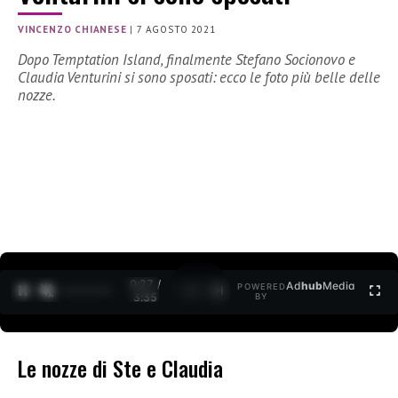
VINCENZO CHIANESE
|
7 AGOSTO 2021
Dopo Temptation Island, finalmente Stefano Socionovo e
Claudia Venturini si sono sposati: ecco le foto più belle delle
nozze.
0:28 /
Ad
hub
Media
POWERED
1
/
2
3:35
BY
Le nozze di Ste e Claudia