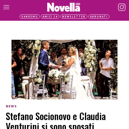
SANREMO
AMICI 24
NEWSLETTER
ABBONATI
NEWS
Stefano Socionovo e Claudia
Venturini si sono sposati