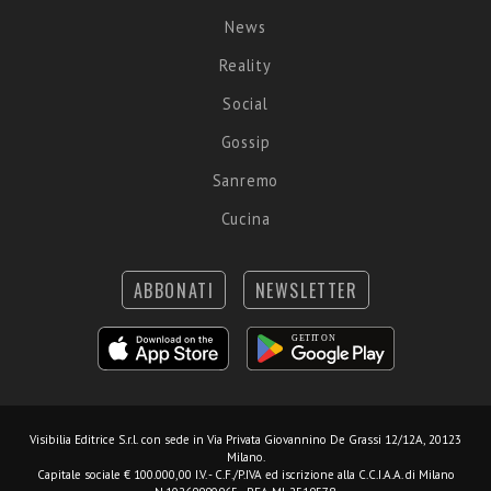
News
Reality
Social
Gossip
Sanremo
Cucina
ABBONATI
NEWSLETTER
Visibilia Editrice S.r.l.
con sede in Via Privata Giovannino De Grassi 12/12A, 20123
Milano.
Capitale sociale € 100.000,00 I.V. - C.F./P.IVA ed iscrizione alla C.C.I.A.A. di Milano