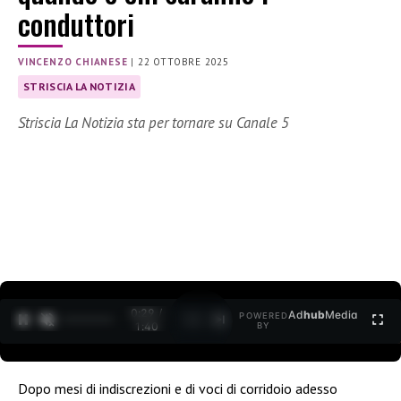
conduttori
VINCENZO CHIANESE
|
22 OTTOBRE 2025
STRISCIA LA NOTIZIA
Striscia La Notizia sta per tornare su Canale 5
0:30 /
Ad
hub
Media
POWERED
1
/
2
1:40
BY
Dopo mesi di indiscrezioni e di voci di corridoio adesso