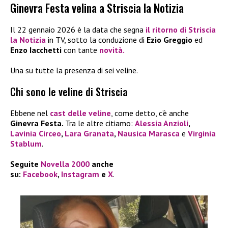
Ginevra Festa velina a Striscia la Notizia
Il 22 gennaio 2026 è la data che segna
il ritorno di
Striscia
la Notizia
in TV, sotto la conduzione di
Ezio Greggio
ed
Enzo Iacchetti
con tante
novità.
Una su tutte la presenza di sei veline.
Chi sono le veline di Striscia
Ebbene nel
cast delle veline
, come detto, c’è anche
Ginevra Festa.
Tra le altre citiamo:
Alessia Anzioli
,
Lavinia Circeo
,
Lara Granata
,
Nausica Marasca
e
Virginia
Stablum
.
Seguite
Novella 2000
anche
su:
Facebook
,
Instagram
e
X
.