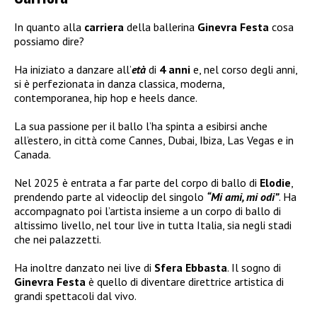
In quanto alla
carriera
della ballerina
Ginevra Festa
cosa
possiamo dire?
Ha iniziato a danzare all’
età
di
4 anni
e, nel corso degli anni,
si è perfezionata in danza classica, moderna,
contemporanea, hip hop e heels dance.
La sua passione per il ballo l’ha spinta a esibirsi anche
all’estero, in città come Cannes, Dubai, Ibiza, Las Vegas e in
Canada.
Nel 2025 è entrata a far parte del corpo di ballo di
Elodie
,
prendendo parte al videoclip del singolo
“Mi ami, mi odi”
. Ha
accompagnato poi l’artista insieme a un corpo di ballo di
altissimo livello, nel tour live in tutta Italia, sia negli stadi
che nei palazzetti.
Ha inoltre danzato nei live di
Sfera Ebbasta
. Il sogno di
Ginevra Festa
è quello di diventare direttrice artistica di
grandi spettacoli dal vivo.