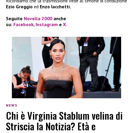
Ricordiamo che la trasmissione vede al timone di conduzione
Ezio Greggio
ed
Enzo Iacchetti.
Seguite
Novella 2000
anche
su:
Facebook
,
Instagram
e
X
.
NEWS
Chi è Virginia Stablum velina di
Striscia la Notizia? Età e