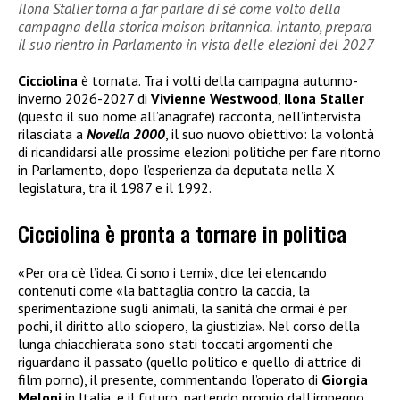
Ilona Staller torna a far parlare di sé come volto della
campagna della storica maison britannica. Intanto, prepara
il suo rientro in Parlamento in vista delle elezioni del 2027
Cicciolina
è tornata. Tra i volti della campagna autunno-
inverno 2026-2027 di
Vivienne Westwood
,
Ilona Staller
(questo il suo nome all’anagrafe) racconta, nell’intervista
rilasciata a
Novella 2000
, il suo nuovo obiettivo: la volontà
di ricandidarsi alle prossime elezioni politiche per fare ritorno
in Parlamento, dopo l’esperienza da deputata nella X
legislatura, tra il 1987 e il 1992.
Cicciolina è pronta a tornare in politica
«Per ora c’è l’idea. Ci sono i temi», dice lei elencando
contenuti come «la battaglia contro la caccia, la
sperimentazione sugli animali, la sanità che ormai è per
pochi, il diritto allo sciopero, la giustizia». Nel corso della
lunga chiacchierata sono stati toccati argomenti che
riguardano il passato (quello politico e quello di attrice di
film porno), il presente, commentando l’operato di
Giorgia
Meloni
in Italia, e il futuro, partendo proprio dall’impegno