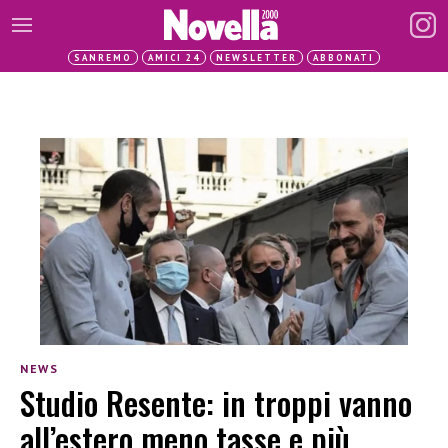
SANREMO
AMICI 24
NEWSLETTER
ABBONATI
NEWS
Studio Resente: in troppi vanno
all’estero meno tasse e più