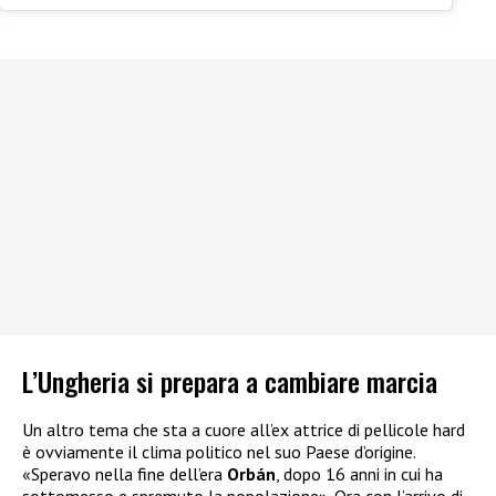
L’Ungheria si prepara a cambiare marcia
Un altro tema che sta a cuore all’ex attrice di pellicole hard
è ovviamente il clima politico nel suo Paese d’origine.
«Speravo nella fine dell’era
Orbán
, dopo 16 anni in cui ha
sottomesso e spremuto la popolazione». Ora con l’arrivo di