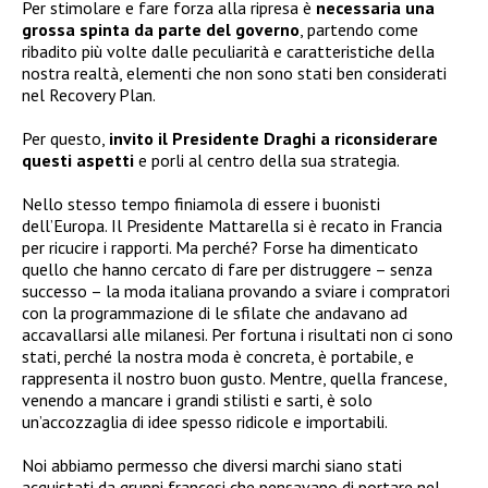
Per stimolare e fare forza alla ripresa è
necessaria una
grossa spinta da parte del governo
, partendo come
ribadito più volte dalle peculiarità e caratteristiche della
nostra realtà, elementi che non sono stati ben considerati
nel Recovery Plan.
Per questo,
invito il Presidente Draghi a riconsiderare
questi aspetti
e porli al centro della sua strategia.
Nello stesso tempo finiamola di essere i buonisti
dell’Europa. Il Presidente Mattarella si è recato in Francia
per ricucire i rapporti. Ma perché? Forse ha dimenticato
quello che hanno cercato di fare per distruggere – senza
successo – la moda italiana provando a sviare i compratori
con la programmazione di le sfilate che andavano ad
accavallarsi alle milanesi. Per fortuna i risultati non ci sono
stati, perché la nostra moda è concreta, è portabile, e
rappresenta il nostro buon gusto. Mentre, quella francese,
venendo a mancare i grandi stilisti e sarti, è solo
un’accozzaglia di idee spesso ridicole e importabili.
Noi abbiamo permesso che diversi marchi siano stati
acquistati da gruppi francesi che pensavano di portare nel