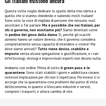
Gli Italiani esistono ancora
Questa volta voglio dedicare lo spazio della mia rubrica a
quello che si stanno chiedendo e subendo molti Italiani!
Sono solo la voce di migliaia di persone che nessuno vuol
ascoltare o far parlare.
Ma è possibile che noi Italiani, per
chi ci governa, non esistiamo più?
Siamo diventati come
le
pedine del gioco della dama
. Sì, perché gli scacchi
almeno hanno un valore diverso, che il governo considera
completamente senza capacità di intendere o volere! Ma
dove siamo arrivati?
Tutto viene deciso, stabilito e
imposto
senza alcuna spiegazione o giustificazione, e i vari
infettivologi, virologi e improvvisati esperti non dicono nulla.
Andiamo con ordine. Prima di tutto
il green pass e le
quarantene
. Sono stati stabiliti i giorni e addirittura c’erano
notevoli implicazioni per chi non li rispettava. Poi invece ci si
accorge che la quarantena crea problemi dal punto di vista
dell’economia, in quanto si bloccano industrie e servizi,
compresi i trasporti, e allora cambio di vite.