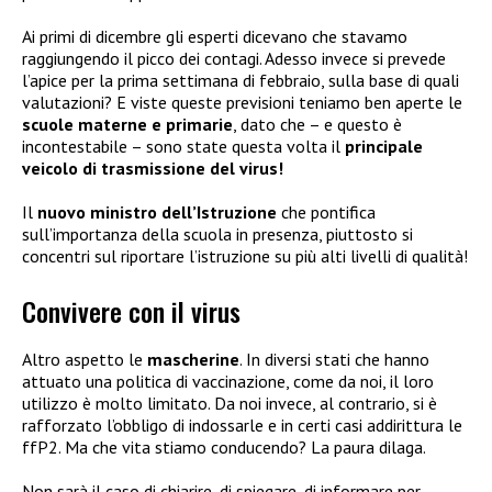
Ai primi di dicembre gli esperti dicevano che stavamo
raggiungendo il picco dei contagi. Adesso invece si prevede
l’apice per la prima settimana di febbraio, sulla base di quali
valutazioni? E viste queste previsioni teniamo ben aperte le
scuole materne e primarie
, dato che – e questo è
incontestabile – sono state questa volta il
principale
veicolo di trasmissione del virus!
Il
nuovo ministro dell’Istruzione
che pontifica
sull’importanza della scuola in presenza, piuttosto si
concentri sul riportare l’istruzione su più alti livelli di qualità!
Convivere con il virus
Altro aspetto le
mascherine
. In diversi stati che hanno
attuato una politica di vaccinazione, come da noi, il loro
utilizzo è molto limitato. Da noi invece, al contrario, si è
rafforzato l’obbligo di indossarle e in certi casi addirittura le
ffP2. Ma che vita stiamo conducendo? La paura dilaga.
Non sarà il caso di chiarire, di spiegare, di informare per