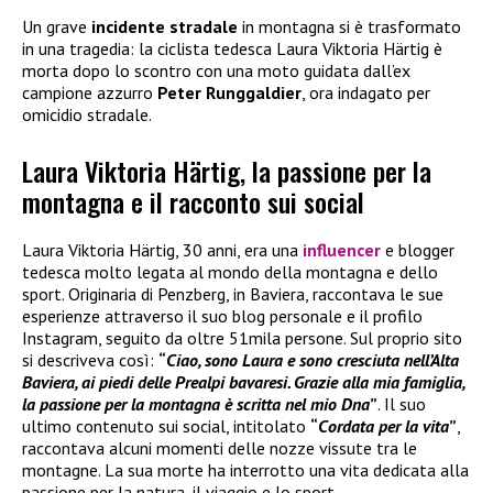
Un grave
incidente stradale
in montagna si è trasformato
in una tragedia: la ciclista tedesca Laura Viktoria Härtig è
morta dopo lo scontro con una moto guidata dall’ex
campione azzurro
Peter Runggaldier
, ora indagato per
omicidio stradale.
Laura Viktoria Härtig, la passione per la
montagna e il racconto sui social
Laura Viktoria Härtig, 30 anni, era una
influencer
e blogger
tedesca molto legata al mondo della montagna e dello
sport. Originaria di Penzberg, in Baviera, raccontava le sue
esperienze attraverso il suo blog personale e il profilo
Instagram, seguito da oltre 51mila persone. Sul proprio sito
si descriveva così:
“
Ciao, sono Laura e sono cresciuta nell’Alta
Baviera, ai piedi delle Prealpi bavaresi. Grazie alla mia famiglia,
la passione per la montagna è scritta nel mio Dna
”
. Il suo
ultimo contenuto sui social, intitolato
“
Cordata per la vita
”
,
raccontava alcuni momenti delle nozze vissute tra le
montagne. La sua morte ha interrotto una vita dedicata alla
passione per la natura, il viaggio e lo sport.