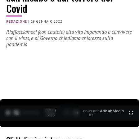
Covid
REDAZIONE
|
19 GENNAIO 2022
Riaffacciamoci (con cautela) alla vita imparando a convivere
con il virus, e al Governo chiediamo chiarezza sulla
pandemia
0:28 /
Ad
hub
Media
POWERED
1
/
2
3:35
BY