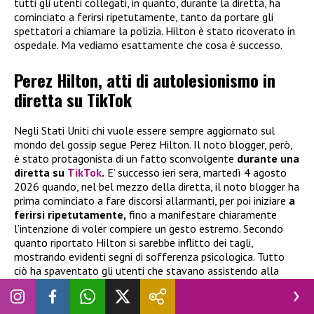
tutti gli utenti collegati, in quanto, durante la diretta, ha
cominciato a ferirsi ripetutamente, tanto da portare gli
spettatori a chiamare la polizia. Hilton è stato ricoverato in
ospedale. Ma vediamo esattamente che cosa è successo.
Perez Hilton, atti di autolesionismo in
diretta su TikTok
Negli Stati Uniti chi vuole essere sempre aggiornato sul
mondo del gossip segue Perez Hilton. Il noto blogger, però,
è stato protagonista di un fatto sconvolgente
durante una
diretta su
TikTok
.
E’ successo ieri sera, martedì 4 agosto
2026 quando, nel bel mezzo della diretta, il noto blogger ha
prima cominciato a fare discorsi allarmanti, per poi iniziare
a
ferirsi ripetutamente,
fino a manifestare chiaramente
l’intenzione di voler compiere un gesto estremo. Secondo
quanto riportato Hilton si sarebbe inflitto dei tagli,
mostrando evidenti segni di sofferenza psicologica. Tutto
ciò ha spaventato gli utenti che stavano assistendo alla
diretta, spingendo molti di essi a chiamare la polizia.