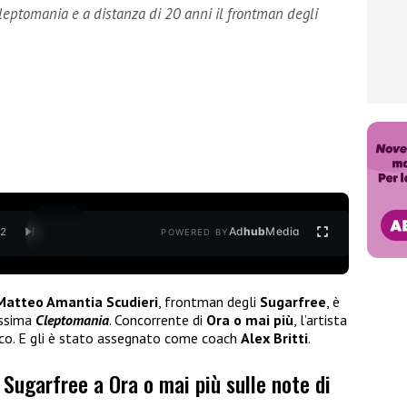
eptomania e a distanza di 20 anni il frontman degli
Ad
hub
Media
/
2
POWERED BY
Matteo Amantia Scudieri
, frontman degli
Sugarfree
, è
issima
Cleptomania
. Concorrente di
Ora o mai più
, l’artista
lico. E gli è stato assegnato come coach
Alex Britti
.
 Sugarfree a Ora o mai più sulle note di