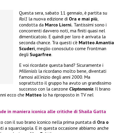
Questa sera, sabato 11 gennaio, è partita su
Rai1
la nuova edizione di
Ora e mai più
,
condotta da
Marco Liorni.
Tantissimi sono i
concorrenti davvero noti, ma finiti quasi nel
dimenticatoio. E quindi per loro è arrivata la
seconda chance. Tra questi c’è
Matteo Amantia
Scuderi
, meglio conosciuto come frontman
degli
Sugarfree
.
E voi ricordate questa band? Sicuramente i
Millenials
la ricordano molto bene, diventati
famosi all’inizio degli anni 2000. Ma
soprattutto il gruppo ha avuto un grandissimo
successo con la canzone
Cleptomania
. Il brano
anni ecco che
Matteo
lo ha riproposto in TV nel
de in maniera iconica alle critiche di Shaila Gatta
ito con il suo brano iconico nella prima puntata di
Ora o
nti a squarciagola. E in questa occasione abbiamo anche