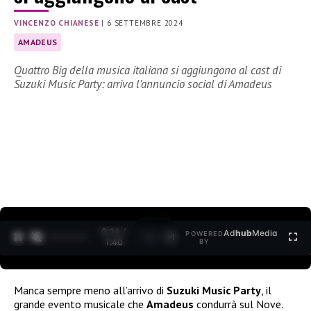
VINCENZO CHIANESE
|
6 SETTEMBRE 2024
AMADEUS
Quattro Big della musica italiana si aggiungono al cast di
Suzuki Music Party: arriva l’annuncio social di Amadeus
0:15 /
Ad
hub
Media
POWERED
1
/
2
1:40
BY
Manca sempre meno all’arrivo di
Suzuki Music Party
, il
grande evento musicale che
Amadeus
condurrà sul Nove.