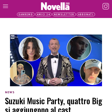
SANREMO
AMICI 24
NEWSLETTER
ABBONATI
NEWS
Suzuki Music Party, quattro Big
si aggiungono al cast