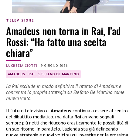
TELEVISIONE
Amadeus non torna in Rai, l’ad
Rossi: “Ha fatto una scelta
chiara”
LUCREZIA CIOTTI
|
9 GIUGNO 2026
AMADEUS
RAI
STEFANO DE MARTINO
La Rai esclude in modo definitivo il ritorno di Amadeus e
concentra la propria strategia su Stefano De Martino come
nuovo volto.
Il futuro televisivo di
Amadeus
continua a essere al centro
del dibattito mediatico, ma dalla
Rai
arrivano segnali
sempre più netti che riducono drasticamente le possibilità di
un suo ritorno. In parallelo, l’azienda sta già delineando
nuove strategie e nuovi volti su cui investire per la prossima