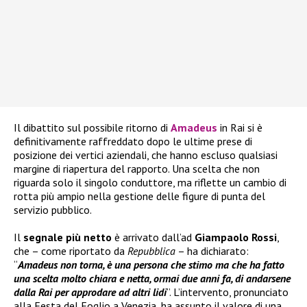
Il dibattito sul possibile ritorno di
Amadeus
in Rai si è
definitivamente raffreddato dopo le ultime prese di
posizione dei vertici aziendali, che hanno escluso qualsiasi
margine di riapertura del rapporto. Una scelta che non
riguarda solo il singolo conduttore, ma riflette un cambio di
rotta più ampio nella gestione delle figure di punta del
servizio pubblico.
Il
segnale più netto
è arrivato dall’ad
Giampaolo Rossi
,
che – come riportato da
Repubblica
– ha dichiarato:
“
Amadeus non torna, è una persona che stimo ma che ha fatto
una scelta molto chiara e netta, ormai due anni fa, di andarsene
dalla Rai per approdare ad altri lidi
”. L’intervento, pronunciato
alla Festa del Foglio a Venezia, ha assunto il valore di una