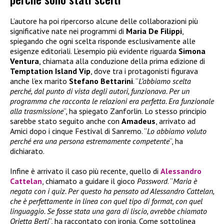
L’autore ha poi ripercorso alcune delle collaborazioni più
significative nate nei programmi di
Maria De Filippi
,
spiegando che ogni scelta risponde esclusivamente alle
esigenze editoriali. L’esempio più evidente riguarda
Simona
Ventura
, chiamata alla conduzione della prima edizione di
Temptation Island Vip
, dove tra i protagonisti figurava
anche l’ex marito
Stefano Bettarini
. “
L’abbiamo scelta
perché, dal punto di vista degli autori, funzionava. Per un
programma che racconta le relazioni era perfetta. Era funzionale
alla trasmissione
“, ha spiegato Zanforlin. Lo stesso principio
sarebbe stato seguito anche con
Amadeus
, arrivato ad
Amici dopo i cinque Festival di Sanremo. “
Lo abbiamo voluto
perché era una persona estremamente competente
“, ha
dichiarato.
Infine è arrivato il caso più recente, quello di
Alessandro
Cattelan
, chiamato a guidare il gioco
Password
. “
Maria è
negata con i quiz. Per questo ha pensato ad Alessandro Cattelan,
che è perfettamente in linea con quel tipo di format, con quel
linguaggio. Se fosse stata una gara di liscio, avrebbe chiamato
Orietta Berti
“, ha raccontato con ironia. Come sottolinea