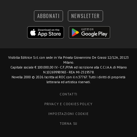
ABBONATI
NEWSLETTER
Visibilia Editrice S.r.l.
con sede in Via Privata Giovannino De Grassi 12/12A, 20123
Milano.
Capitale sociale € 100.000,00 I.V. - C.F./P.IVA ed iscrizione alla C.C.I.A.A. di Milano
N.10269990965 - REA MI-2519578.
Novella 2000 © 2026. Iscritta al ROC con il n.37767. Tutti i diritti di proprietà
letteraria ed artistica riservati.
CONTATTI
PRIVACY E COOKIES POLICY
IMPOSTAZIONI COOKIE
TORNA SU