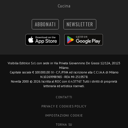
Cucina
ABBONATI
NEWSLETTER
Visibilia Editrice S.r.l.
con sede in Via Privata Giovannino De Grassi 12/12A, 20123
Milano.
Capitale sociale € 100.000,00 I.V. - C.F./P.IVA ed iscrizione alla C.C.I.A.A. di Milano
N.10269990965 - REA MI-2519578.
Novella 2000 © 2026. Iscritta al ROC con il n.37767. Tutti i diritti di proprietà
letteraria ed artistica riservati.
CONTATTI
PRIVACY E COOKIES POLICY
IMPOSTAZIONI COOKIE
TORNA SU