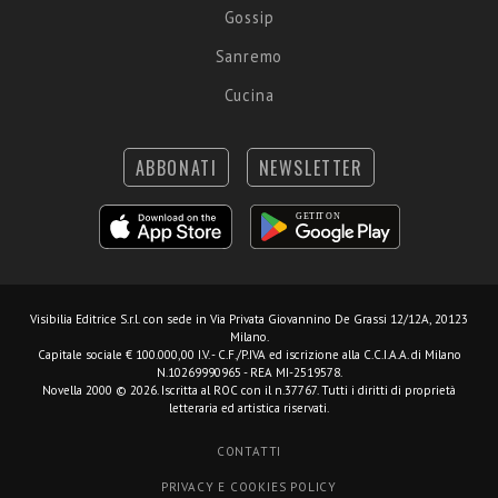
Gossip
Sanremo
Cucina
ABBONATI
NEWSLETTER
Visibilia Editrice S.r.l.
con sede in Via Privata Giovannino De Grassi 12/12A, 20123
Milano.
Capitale sociale € 100.000,00 I.V. - C.F./P.IVA ed iscrizione alla C.C.I.A.A. di Milano
N.10269990965 - REA MI-2519578.
Novella 2000 © 2026. Iscritta al ROC con il n.37767. Tutti i diritti di proprietà
letteraria ed artistica riservati.
CONTATTI
PRIVACY E COOKIES POLICY