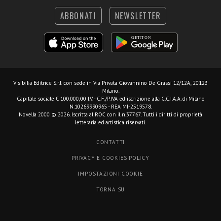
ABBONATI
NEWSLETTER
Visibilia Editrice S.r.l.
con sede in Via Privata Giovannino De Grassi 12/12A, 20123
Milano.
Capitale sociale € 100.000,00 I.V. - C.F./P.IVA ed iscrizione alla C.C.I.A.A. di Milano
N.10269990965 - REA MI-2519578.
Novella 2000 © 2026. Iscritta al ROC con il n.37767. Tutti i diritti di proprietà
letteraria ed artistica riservati.
CONTATTI
PRIVACY E COOKIES POLICY
IMPOSTAZIONI COOKIE
TORNA SU