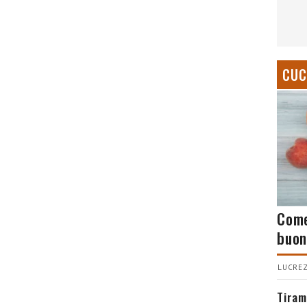
CUC
Come
buon
LUCREZ
Tiram