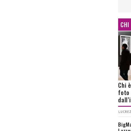
CHI
Chi 
foto
dall
LUCREZ
BigMa
Lazze