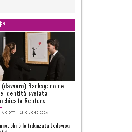
 È?
è (davvero) Banksy: nome,
 e identità svelata
’inchiesta Reuters
IA CIOTTI | 13 GIUGNO 2026
ma, chi è la fidanzata Lodovica
rini