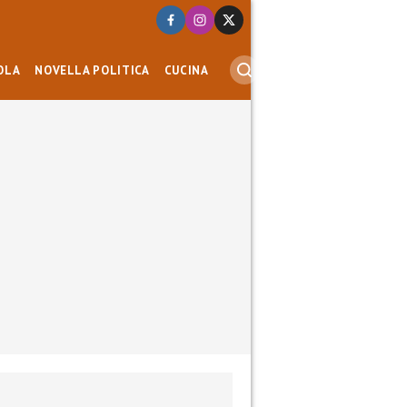
OLA
NOVELLA POLITICA
CUCINA