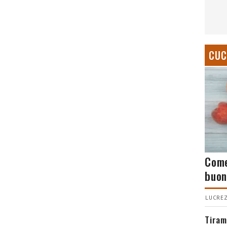
CUC
Come
buon
LUCREZ
Tiram