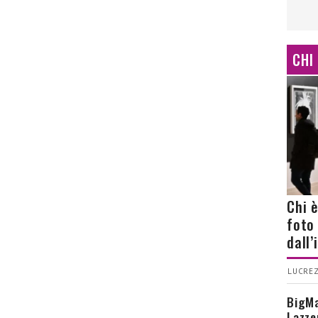
CHI
Chi 
foto
dall
LUCREZ
BigMa
Lazze