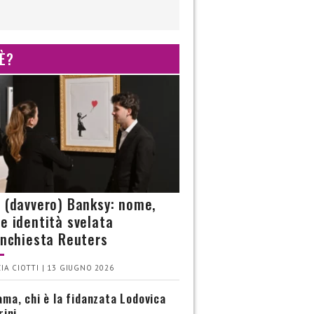
 È?
è (davvero) Banksy: nome,
 e identità svelata
’inchiesta Reuters
IA CIOTTI | 13 GIUGNO 2026
ma, chi è la fidanzata Lodovica
rini