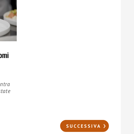
nomi
entra
state
SUCCESSIVA