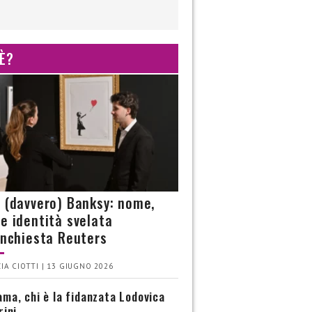
 È?
è (davvero) Banksy: nome,
 e identità svelata
’inchiesta Reuters
IA CIOTTI | 13 GIUGNO 2026
ma, chi è la fidanzata Lodovica
rini