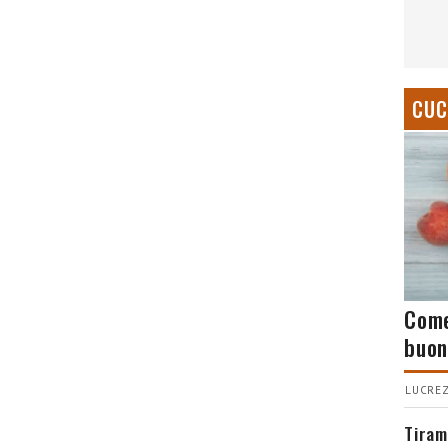
CUC
Come
buon
LUCREZ
Tiram