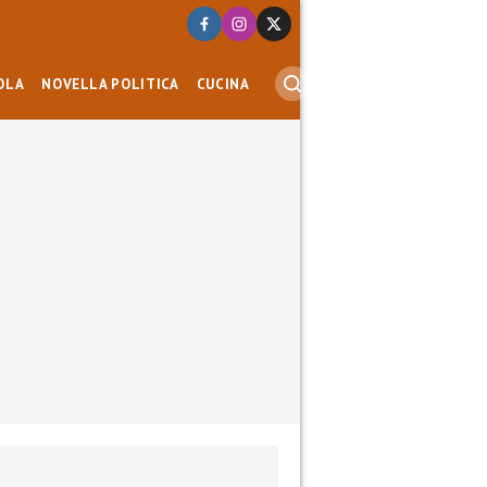
OLA
NOVELLA POLITICA
CUCINA