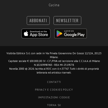
Cucina
ABBONATI
NEWSLETTER
Visibilia Editrice S.r.l.
con sede in Via Privata Giovannino De Grassi 12/12A, 20123
Milano.
Capitale sociale € 100.000,00 I.V. - C.F./P.IVA ed iscrizione alla C.C.I.A.A. di Milano
N.10269990965 - REA MI-2519578.
Novella 2000 © 2026. Iscritta al ROC con il n.37767. Tutti i diritti di proprietà
letteraria ed artistica riservati.
CONTATTI
PRIVACY E COOKIES POLICY
IMPOSTAZIONI COOKIE
TORNA SU