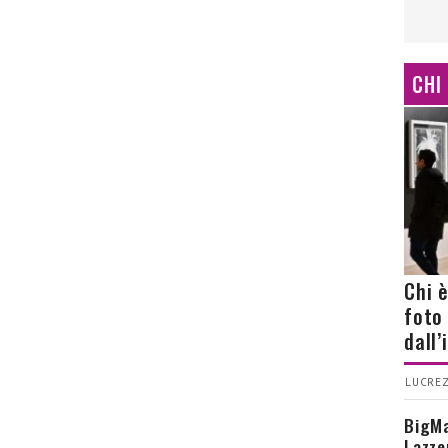
CHI
Chi 
foto
dall
LUCREZ
BigMa
Lazze