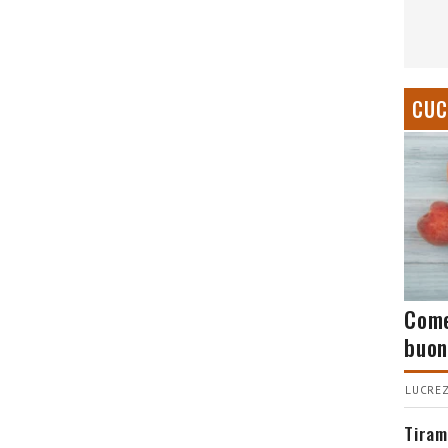
CUC
Come
buon
LUCREZ
Tiram