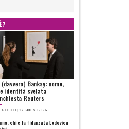
 È?
è (davvero) Banksy: nome,
 e identità svelata
’inchiesta Reuters
IA CIOTTI | 13 GIUGNO 2026
ma, chi è la fidanzata Lodovica
rini