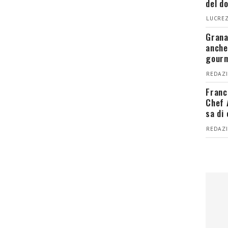
del d
LUCREZ
Grana
anche
gour
REDAZI
Franc
Chef 
sa di
REDAZI