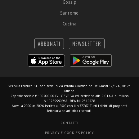
Gossip
Sanremo
Cucina
ABBONATI
NEWSLETTER
Visibilia Editrice S.r.l.
con sede in Via Privata Giovannino De Grassi 12/12A, 20123
Milano.
Capitale sociale € 100.000,00 I.V. - C.F./P.IVA ed iscrizione alla C.C.I.A.A. di Milano
N.10269990965 - REA MI-2519578.
Novella 2000 © 2026. Iscritta al ROC con il n.37767. Tutti i diritti di proprietà
letteraria ed artistica riservati.
CONTATTI
PRIVACY E COOKIES POLICY