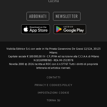
Cucina
ABBONATI
NEWSLETTER
Visibilia Editrice S.r.l.
con sede in Via Privata Giovannino De Grassi 12/12A, 20123
Milano.
Capitale sociale € 100.000,00 I.V. - C.F./P.IVA ed iscrizione alla C.C.I.A.A. di Milano
N.10269990965 - REA MI-2519578.
Novella 2000 © 2026. Iscritta al ROC con il n.37767. Tutti i diritti di proprietà
letteraria ed artistica riservati.
CONTATTI
PRIVACY E COOKIES POLICY
IMPOSTAZIONI COOKIE
TORNA SU