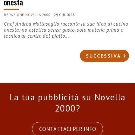
onesta
REDAZIONE NOVELLA 2000
|
29 GIU 2026
Chef Andrea Mattasoglio racconta la sua idea di cucina
onesta: no estetica senza gusto, solo materia prima e
tecnica al centro del piatto...
SUCCESSIVA
La tua pubblicità su Novella
2000?
CONTATTACI PER INFO