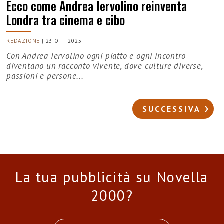
Ecco come Andrea Iervolino reinventa
Londra tra cinema e cibo
REDAZIONE
|
23 OTT 2025
Con Andrea Iervolino ogni piatto e ogni incontro
diventano un racconto vivente, dove culture diverse,
passioni e persone...
SUCCESSIVA
La tua pubblicità su Novella
2000?