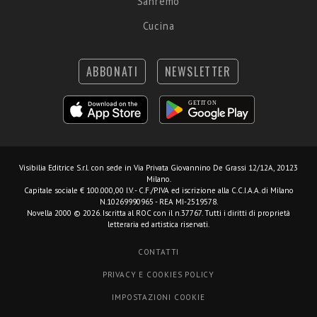
Sanremo
Cucina
ABBONATI
NEWSLETTER
Visibilia Editrice S.r.l.
con sede in Via Privata Giovannino De Grassi 12/12A, 20123
Milano.
Capitale sociale € 100.000,00 I.V. - C.F./P.IVA ed iscrizione alla C.C.I.A.A. di Milano
N.10269990965 - REA MI-2519578.
Novella 2000 © 2026. Iscritta al ROC con il n.37767. Tutti i diritti di proprietà
letteraria ed artistica riservati.
CONTATTI
PRIVACY E COOKIES POLICY
IMPOSTAZIONI COOKIE