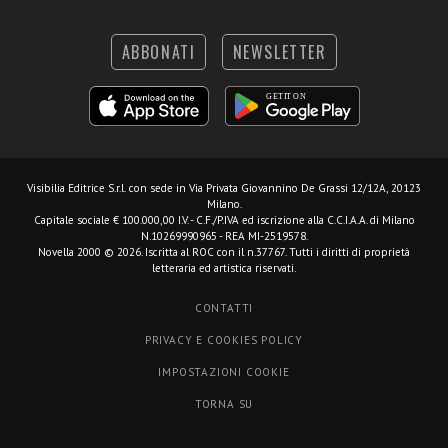
ABBONATI
NEWSLETTER
Visibilia Editrice S.r.l.
con sede in Via Privata Giovannino De Grassi 12/12A, 20123
Milano.
Capitale sociale € 100.000,00 I.V. - C.F./P.IVA ed iscrizione alla C.C.I.A.A. di Milano
N.10269990965 - REA MI-2519578.
Novella 2000 © 2026. Iscritta al ROC con il n.37767. Tutti i diritti di proprietà
letteraria ed artistica riservati.
CONTATTI
PRIVACY E COOKIES POLICY
IMPOSTAZIONI COOKIE
TORNA SU