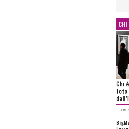
CHI
Chi 
foto
dall
LUCREZ
BigMa
Lazze