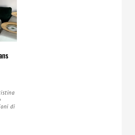
rans
istina
o
ioni di