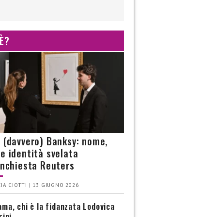
 È?
è (davvero) Banksy: nome,
 e identità svelata
’inchiesta Reuters
IA CIOTTI | 13 GIUGNO 2026
ma, chi è la fidanzata Lodovica
rini