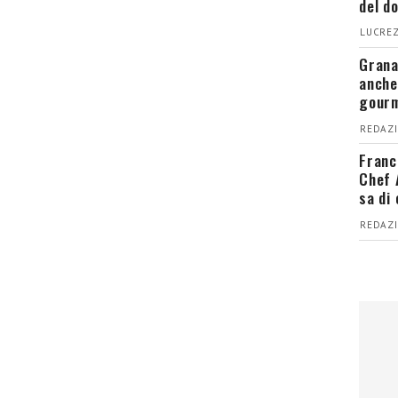
del d
LUCREZ
Grana
anche
gour
REDAZI
Franc
Chef 
sa di
REDAZI