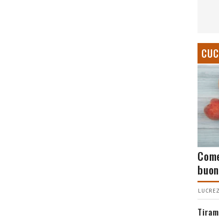
CUC
Come
buon
LUCREZ
Tiram