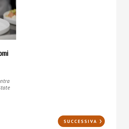
nomi
entra
state
SUCCESSIVA