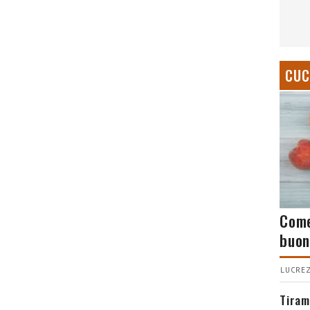
CUC
Come
buon
LUCREZ
Tiram