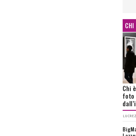
CHI
Chi 
foto
dall
LUCREZ
BigMa
Lazze