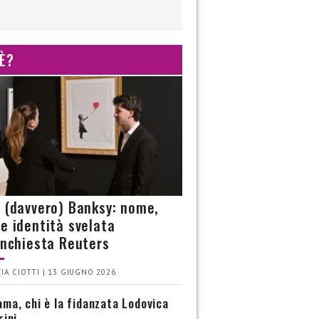
 È?
è (davvero) Banksy: nome,
 e identità svelata
’inchiesta Reuters
IA CIOTTI | 13 GIUGNO 2026
ma, chi è la fidanzata Lodovica
rini