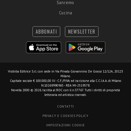
Sanremo
Cucina
ABBONATI
NEWSLETTER
Visibilia Editrice S.r.l.
con sede in Via Privata Giovannino De Grassi 12/12A, 20123
Milano.
Capitale sociale € 100.000,00 I.V. - C.F./P.IVA ed iscrizione alla C.C.I.A.A. di Milano
N.10269990965 - REA MI-2519578.
Novella 2000 © 2026. Iscritta al ROC con il n.37767. Tutti i diritti di proprietà
letteraria ed artistica riservati.
CONTATTI
PRIVACY E COOKIES POLICY
IMPOSTAZIONI COOKIE