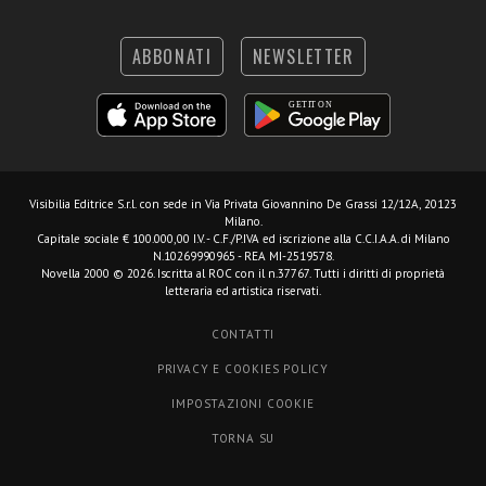
ABBONATI
NEWSLETTER
Visibilia Editrice S.r.l.
con sede in Via Privata Giovannino De Grassi 12/12A, 20123
Milano.
Capitale sociale € 100.000,00 I.V. - C.F./P.IVA ed iscrizione alla C.C.I.A.A. di Milano
N.10269990965 - REA MI-2519578.
Novella 2000 © 2026. Iscritta al ROC con il n.37767. Tutti i diritti di proprietà
letteraria ed artistica riservati.
CONTATTI
PRIVACY E COOKIES POLICY
IMPOSTAZIONI COOKIE
TORNA SU