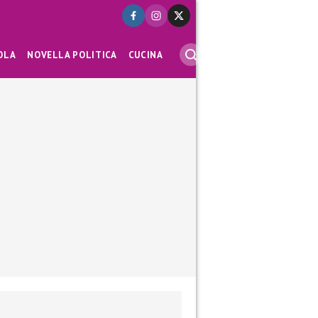
OLA
NOVELLA POLITICA
CUCINA