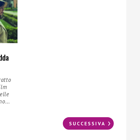
edda
ratto
ilm
elle
o...
SUCCESSIVA