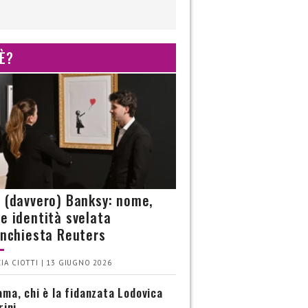
 È?
è (davvero) Banksy: nome,
 e identità svelata
’inchiesta Reuters
IA CIOTTI | 13 GIUGNO 2026
ma, chi è la fidanzata Lodovica
rini