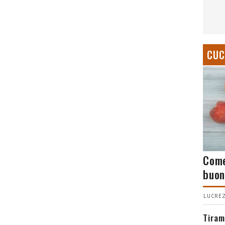
CUC
Come
buon
LUCREZ
Tiram