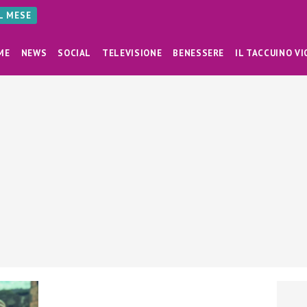
AL MESE
ME
NEWS
SOCIAL
TELEVISIONE
BENESSERE
IL TACCUINO VI