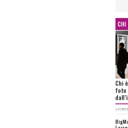
CHI
Chi 
foto
dall
LUCREZ
BigMa
Lazze