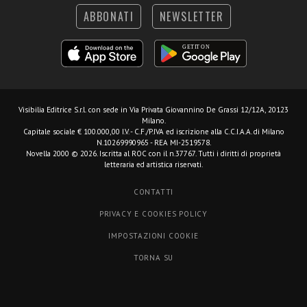
ABBONATI
NEWSLETTER
Visibilia Editrice S.r.l.
con sede in Via Privata Giovannino De Grassi 12/12A, 20123
Milano.
Capitale sociale € 100.000,00 I.V. - C.F./P.IVA ed iscrizione alla C.C.I.A.A. di Milano
N.10269990965 - REA MI-2519578.
Novella 2000 © 2026. Iscritta al ROC con il n.37767. Tutti i diritti di proprietà
letteraria ed artistica riservati.
CONTATTI
PRIVACY E COOKIES POLICY
IMPOSTAZIONI COOKIE
TORNA SU