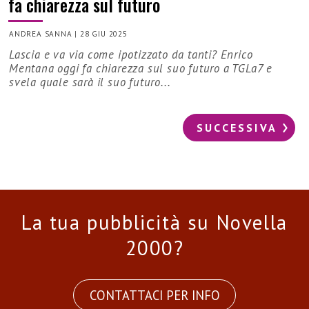
fa chiarezza sul futuro
ANDREA SANNA
|
28 GIU 2025
Lascia e va via come ipotizzato da tanti? Enrico
Mentana oggi fa chiarezza sul suo futuro a TGLa7 e
svela quale sarà il suo futuro...
SUCCESSIVA
La tua pubblicità su Novella
2000?
CONTATTACI PER INFO