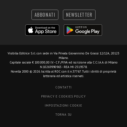
ABBONATI
NEWSLETTER
Visibilia Editrice S.r.l.
con sede in Via Privata Giovannino De Grassi 12/12A, 20123
Milano.
Capitale sociale € 100.000,00 I.V. - C.F./P.IVA ed iscrizione alla C.C.I.A.A. di Milano
N.10269990965 - REA MI-2519578.
Novella 2000 © 2026. Iscritta al ROC con il n.37767. Tutti i diritti di proprietà
letteraria ed artistica riservati.
CONTATTI
PRIVACY E COOKIES POLICY
IMPOSTAZIONI COOKIE
TORNA SU