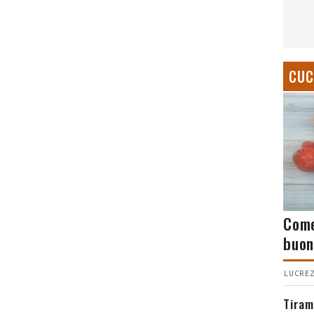
CUC
Come
buon
LUCREZ
Tiram