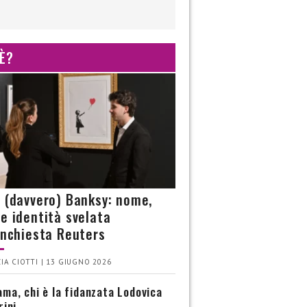
 È?
è (davvero) Banksy: nome,
 e identità svelata
’inchiesta Reuters
IA CIOTTI | 13 GIUGNO 2026
ma, chi è la fidanzata Lodovica
rini