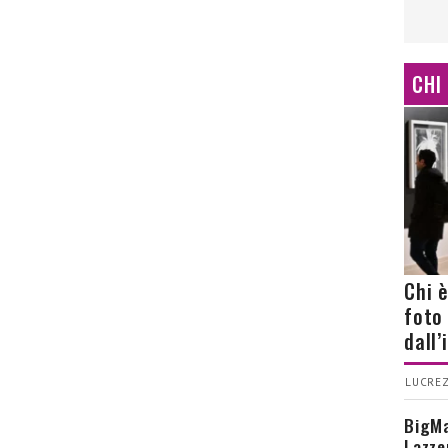
CHI
Chi 
foto
dall
LUCREZ
BigMa
Lazze