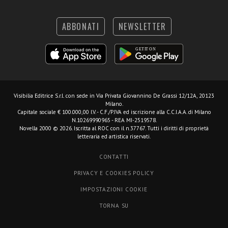
ABBONATI
NEWSLETTER
Visibilia Editrice S.r.l.
con sede in Via Privata Giovannino De Grassi 12/12A, 20123
Milano.
Capitale sociale € 100.000,00 I.V. - C.F./P.IVA ed iscrizione alla C.C.I.A.A. di Milano
N.10269990965 - REA MI-2519578.
Novella 2000 © 2026. Iscritta al ROC con il n.37767. Tutti i diritti di proprietà
letteraria ed artistica riservati.
CONTATTI
PRIVACY E COOKIES POLICY
IMPOSTAZIONI COOKIE
TORNA SU