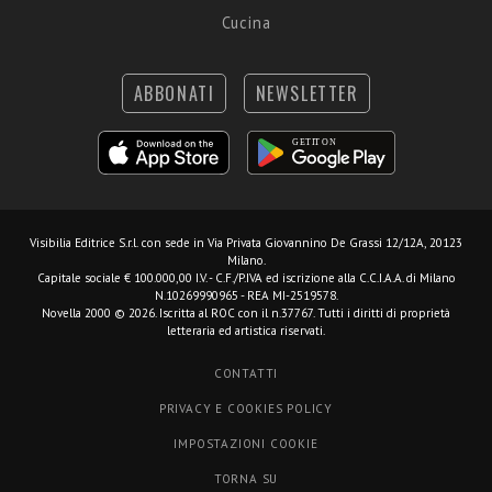
Cucina
ABBONATI
NEWSLETTER
Visibilia Editrice S.r.l.
con sede in Via Privata Giovannino De Grassi 12/12A, 20123
Milano.
Capitale sociale € 100.000,00 I.V. - C.F./P.IVA ed iscrizione alla C.C.I.A.A. di Milano
N.10269990965 - REA MI-2519578.
Novella 2000 © 2026. Iscritta al ROC con il n.37767. Tutti i diritti di proprietà
letteraria ed artistica riservati.
CONTATTI
PRIVACY E COOKIES POLICY
IMPOSTAZIONI COOKIE
TORNA SU