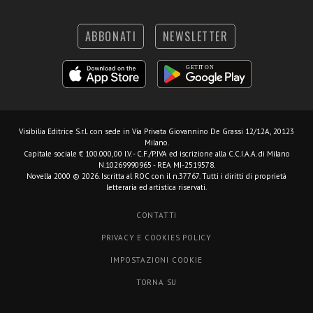
ABBONATI
NEWSLETTER
Visibilia Editrice S.r.l.
con sede in Via Privata Giovannino De Grassi 12/12A, 20123
Milano.
Capitale sociale € 100.000,00 I.V. - C.F./P.IVA ed iscrizione alla C.C.I.A.A. di Milano
N.10269990965 - REA MI-2519578.
Novella 2000 © 2026. Iscritta al ROC con il n.37767. Tutti i diritti di proprietà
letteraria ed artistica riservati.
CONTATTI
PRIVACY E COOKIES POLICY
IMPOSTAZIONI COOKIE
TORNA SU