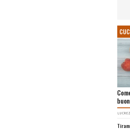
CUC
Come
buon
LUCREZ
Tiram