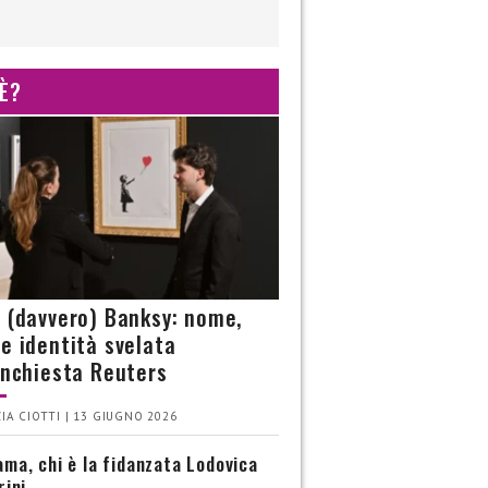
 È?
è (davvero) Banksy: nome,
 e identità svelata
’inchiesta Reuters
IA CIOTTI | 13 GIUGNO 2026
ma, chi è la fidanzata Lodovica
rini