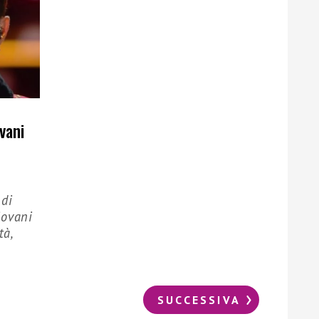
vani
 di
iovani
tà,
SUCCESSIVA