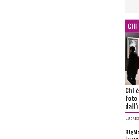
CHI
Chi 
foto
dall
LUCREZ
BigMa
Lazze