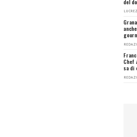
del d
LUCREZ
Grana
anche
gour
REDAZI
Franc
Chef 
sa di
REDAZI