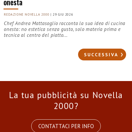
onesta
REDAZIONE NOVELLA 2000
|
29 GIU 2026
Chef Andrea Mattasoglio racconta la sua idea di cucina
onesta: no estetica senza gusto, solo materia prima e
tecnica al centro del piatto...
SUCCESSIVA
La tua pubblicità su Novella
2000?
CONTATTACI PER INFO