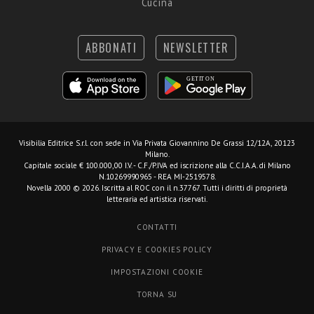
Cucina
ABBONATI
NEWSLETTER
Visibilia Editrice S.r.l.
con sede in Via Privata Giovannino De Grassi 12/12A, 20123
Milano.
Capitale sociale € 100.000,00 I.V. - C.F./P.IVA ed iscrizione alla C.C.I.A.A. di Milano
N.10269990965 - REA MI-2519578.
Novella 2000 © 2026. Iscritta al ROC con il n.37767. Tutti i diritti di proprietà
letteraria ed artistica riservati.
CONTATTI
PRIVACY E COOKIES POLICY
IMPOSTAZIONI COOKIE
TORNA SU